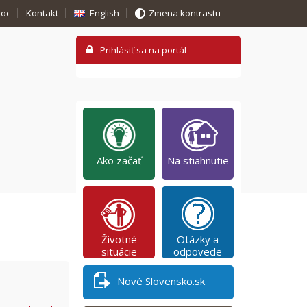
oc
Kontakt
English
Zmena kontrastu
Ako začať
Na stiahnutie
Životné
Otázky a
situácie
odpovede
Nové Slovensko.sk