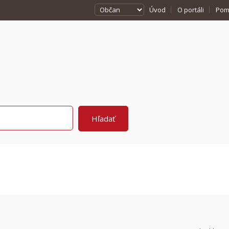
Úvod
O portáli
Pom