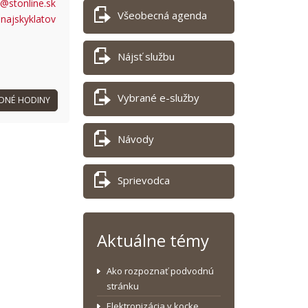
@stonline.sk
Všeobecná agenda
unajskyklatov
Nájsť službu
Vybrané e-služby
DNÉ HODINY
Návody
Sprievodca
Aktuálne témy
Ako rozpoznať podvodnú
stránku
Elektronizácia v kocke