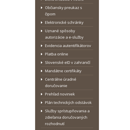
Občiansky preukaz s
čipom
Elektronické schránky
Uznané spôsoby
autorizácie a e-služby
Evidencia autentifikátorov
Platba online
Slovenské eID v zahraničí
Mandátne certifikáty
Centrálne úradné
doručovanie
Prehľad noviniek
Plán technických odstávok
Služby sprístupňovania a
zdieľania doručovaných
rozhodnutí