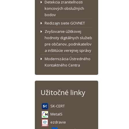
Detekcia zraniteľnosti
koncových obslužných
bodov
Redizajn siete GOVNET
Zvyšovanie úžitkovej
hodnoty digitálnych služieb
pre občanov, podnikateľov
a inštitúcie verejnej správy
Modernizácia Ústredného
Kontaktného Centra
Užitočné linky
SK-CERT
MetaIS
ezdravie