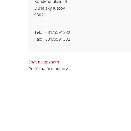
Kondého ulica 20
This page
Dunajský Klátov
93021
Do you
Tel.: 031/5591332
Fax: 031/5591332
Späť na zoznam
Prislúchajúce odbory: