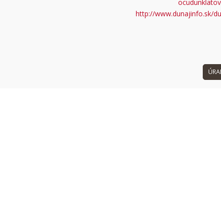
ocudunklatov
 can't load Google Maps correctly.
http://www.dunajinfo.sk/d
OK
 own this website?
ÚRA