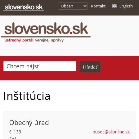
Kontakt
English
Inštitúcia
Obecný úrad
č. 133
ousec@stonline.sk
Seč
This page can't load Google Maps correctly.