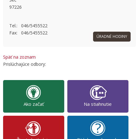
97226
OK
Do you own this website?
Tel.: 046/5455522
Fax: 046/5455522
ÚRADNÉ HODINY
Späť na zoznam
Prislúchajúce odbory:
Ako začať
Na stiahnutie