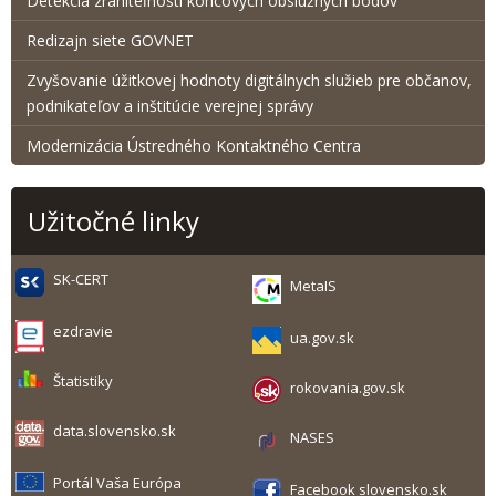
Detekcia zraniteľnosti koncových obslužných bodov
Redizajn siete GOVNET
Zvyšovanie úžitkovej hodnoty digitálnych služieb pre občanov,
podnikateľov a inštitúcie verejnej správy
Modernizácia Ústredného Kontaktného Centra
Užitočné linky
SK-CERT
MetaIS
ezdravie
ua.gov.sk
Štatistiky
rokovania.gov.sk
data.slovensko.sk
NASES
Portál Vaša Európa
Facebook slovensko.sk