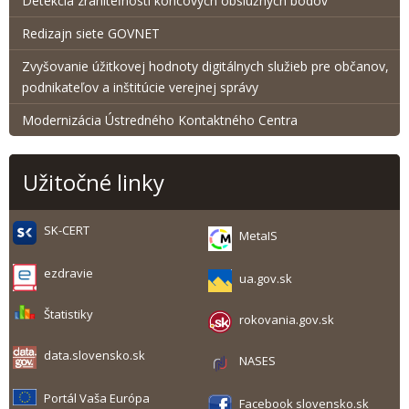
Detekcia zraniteľnosti koncových obslužných bodov
Redizajn siete GOVNET
Zvyšovanie úžitkovej hodnoty digitálnych služieb pre občanov,
podnikateľov a inštitúcie verejnej správy
Modernizácia Ústredného Kontaktného Centra
Užitočné linky
SK-CERT
MetaIS
ezdravie
ua.gov.sk
Štatistiky
rokovania.gov.sk
data.slovensko.sk
NASES
Portál Vaša Európa
Facebook slovensko.sk