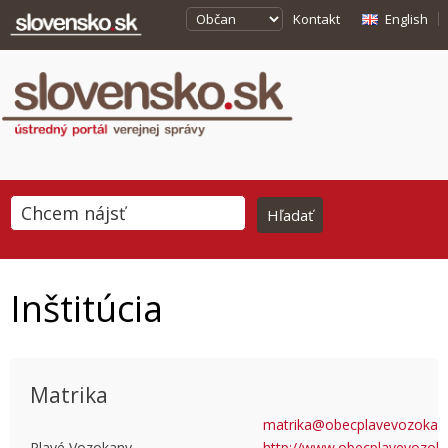
Kontakt
English
Inštitúcia
Matrika
matrika@obecplavevozokany
Plavé Vozokany
http://www.obecplavevozoka
This page can't load Google Maps correctly.