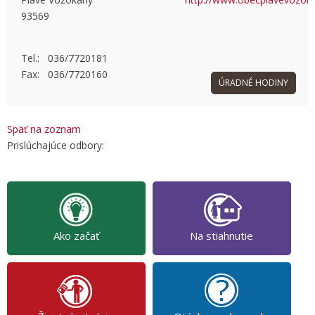
93569
OK
Do you own this website?
Tel.: 036/7720181
Fax: 036/7720160
ÚRADNÉ HODINY
Späť na zoznam
Prislúchajúce odbory:
Ako začať
Na stiahnutie