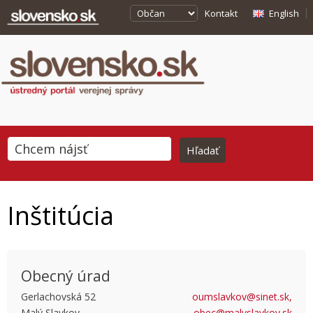
Kontakt
English
Inštitúcia
Obecný úrad
Gerlachovská 52
oumslavkov@sinet.sk,
Malý Slavkov
obec@malyslavkov.sk
This page can't load Google Maps correctly.