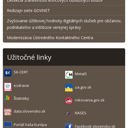
Detekcia zraniteľnosti koncových obslužných bodov
Redizajn siete GOVNET
Zvyšovanie úžitkovej hodnoty digitálnych služieb pre občanov,
podnikateľov a inštitúcie verejnej správy
Modernizácia Ústredného Kontaktného Centra
Užitočné linky
SK-CERT
MetaIS
ezdravie
ua.gov.sk
Štatistiky
rokovania.gov.sk
data.slovensko.sk
NASES
Portál Vaša Európa
Facebook slovensko.sk