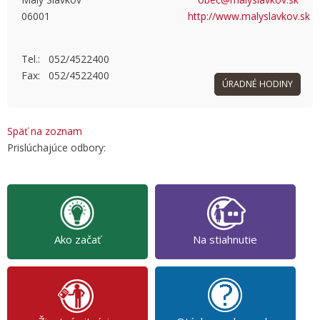
06001
http://www.malyslavkov.sk
OK
Do you own this website?
Tel.: 052/4522400
Fax: 052/4522400
ÚRADNÉ HODINY
Späť na zoznam
Prislúchajúce odbory:
Ako začať
Na stiahnutie