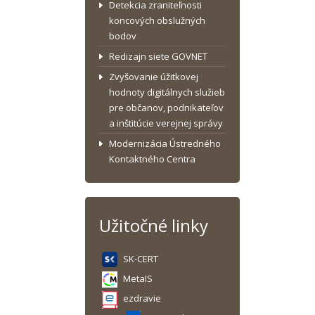
Detekcia zraniteľnosti
koncových obslužných
bodov
Redizajn siete GOVNET
Zvyšovanie úžitkovej
hodnoty digitálnych služieb
pre občanov, podnikateľov
a inštitúcie verejnej správy
Modernizácia Ústredného
Kontaktného Centra
Užitočné linky
SK-CERT
MetaIS
ezdravie