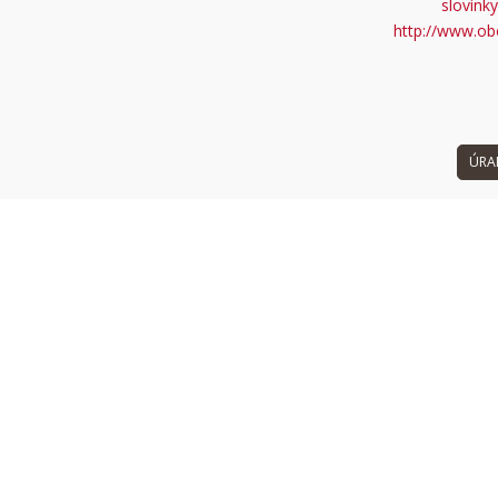
slovink
 can't load Google Maps correctly.
http://www.ob
OK
 own this website?
ÚRA