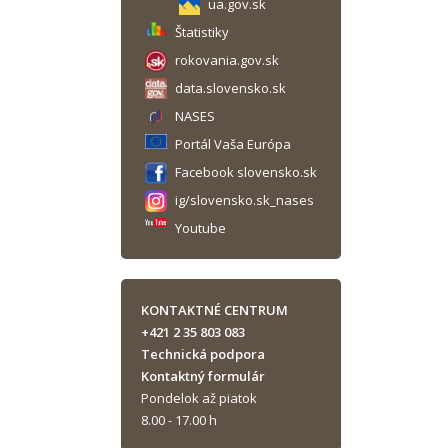
ua.gov.sk
Štatistiky
rokovania.gov.sk
data.slovensko.sk
NASES
Portál Vaša Európa
Facebook slovensko.sk
ig/slovensko.sk_nases
Youtube
KONTAKTNÉ CENTRUM
+421 2 35 803 083
Technická podpora
Kontaktný formulár
Pondelok až piatok
8.00 - 17.00 h