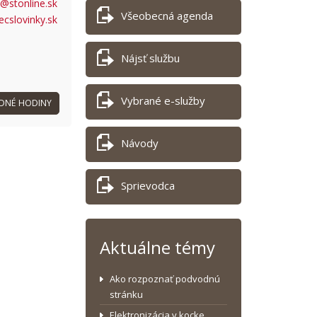
y@stonline.sk
Všeobecná agenda
ecslovinky.sk
Nájsť službu
Vybrané e-služby
DNÉ HODINY
Návody
Sprievodca
Aktuálne témy
Ako rozpoznať podvodnú
stránku
Elektronizácia v kocke