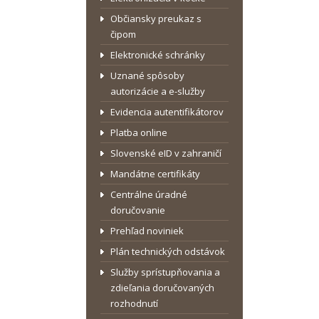
Občiansky preukaz s
čipom
Elektronické schránky
Uznané spôsoby
autorizácie a e-služby
Evidencia autentifikátorov
Platba online
Slovenské eID v zahraničí
Mandátne certifikáty
Centrálne úradné
doručovanie
Prehľad noviniek
Plán technických odstávok
Služby sprístupňovania a
zdieľania doručovaných
rozhodnutí