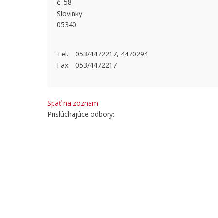
č. 58
This page
Slovinky
05340
Do you
Tel.: 053/4472217, 4470294
Fax: 053/4472217
Späť na zoznam
Prislúchajúce odbory: