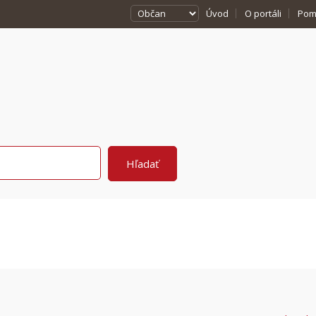
Úvod
O portáli
Pom