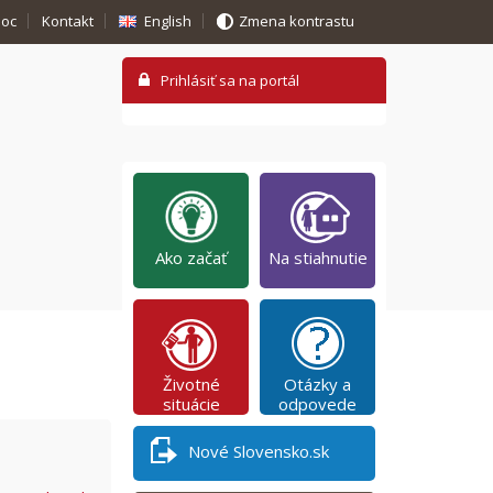
oc
Kontakt
English
Zmena kontrastu
Ako začať
Na stiahnutie
Životné
Otázky a
situácie
odpovede
Nové Slovensko.sk