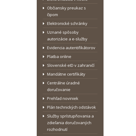
Občiansky preukaz s
čipom
Elektronické schránky
Uznané spôsoby
autorizácie a e-služby
Evidencia autentifikátorov
Platba online
Slovenské eID v zahraničí
Mandátne certifikáty
Centrálne úradné
doručovanie
Prehľad noviniek
Plán technických odstávok
Služby sprístupňovania a
zdieľania doručovaných
rozhodnutí