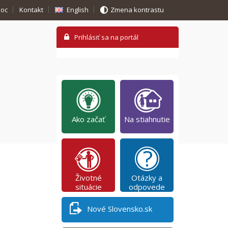
oc
Kontakt
English
Zmena kontrastu
Ako začať
Na stiahnutie
Životné
Otázky a
situácie
odpovede
Nové Slovensko.sk