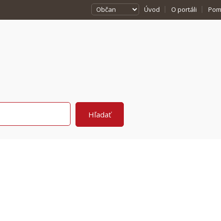
Úvod
O portáli
Pom