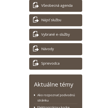
Všeobecná agenda
Nájsť službu
Vybrané e-služby
Návody
Sprievodca
Aktuálne témy
Ako rozpoznať podvodnú
stránku
Elektronizácia v kocke