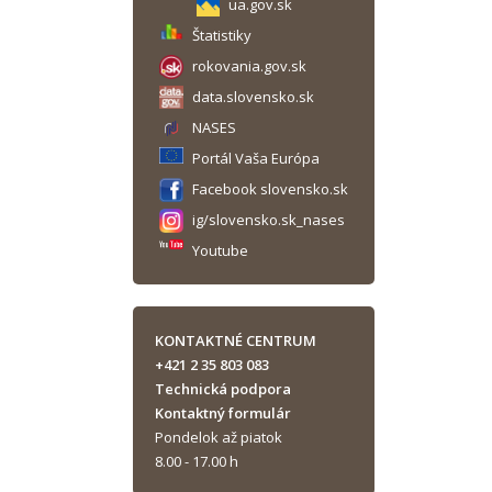
ua.gov.sk
Štatistiky
rokovania.gov.sk
data.slovensko.sk
NASES
Portál Vaša Európa
Facebook slovensko.sk
ig/slovensko.sk_nases
Youtube
KONTAKTNÉ CENTRUM
+421 2 35 803 083
Technická podpora
Kontaktný formulár
Pondelok až piatok
8.00 - 17.00 h