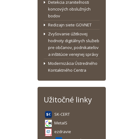
Detekcia zraniteľnosti
koncových obslužných
bodov
Redizajn siete GOVNET
Zvyšovanie úžitkovej
hodnoty digitálnych služieb
pre občanov, podnikateľov
a inštitúcie verejnej správy
Modernizácia Ústredného
Kontaktného Centra
Užitočné linky
SK-CERT
MetaIS
ezdravie