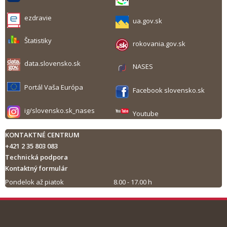
ezdravie
ua.gov.sk
Štatistiky
rokovania.gov.sk
data.slovensko.sk
NASES
Portál Vaša Európa
Facebook slovensko.sk
ig/slovensko.sk_nases
Youtube
KONTAKTNÉ CENTRUM
+421 2 35 803 083
Technická podpora
Kontaktný formulár
Pondelok až piatok
8.00 - 17.00 h
Tlač obsahu