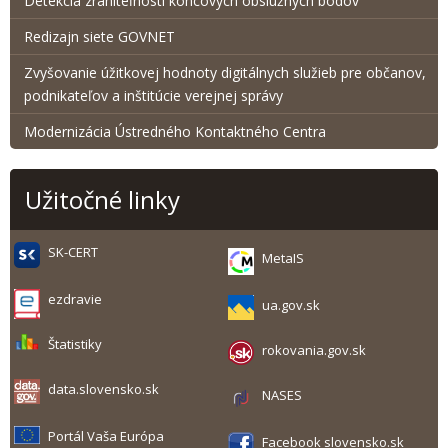
Detekcia zraniteľnosti koncových obslužných bodov
Redizajn siete GOVNET
Zvyšovanie úžitkovej hodnoty digitálnych služieb pre občanov,
podnikateľov a inštitúcie verejnej správy
Modernizácia Ústredného Kontaktného Centra
Užitočné linky
SK-CERT
MetaIS
ezdravie
ua.gov.sk
Štatistiky
rokovania.gov.sk
data.slovensko.sk
NASES
Portál Vaša Európa
Facebook slovensko.sk