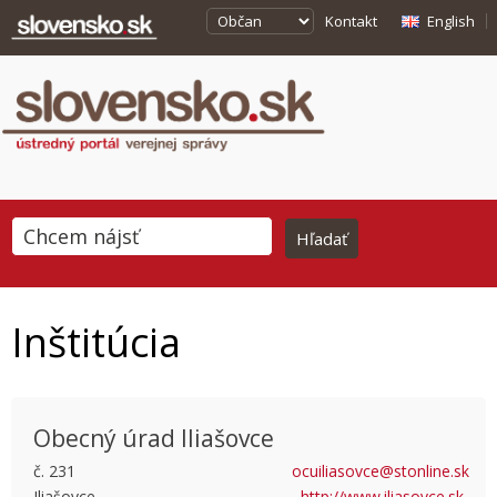
Kontakt
English
Inštitúcia
Obecný úrad Iliašovce
č. 231
ocuiliasovce@stonline.sk
Iliašovce
http://www.iliasovce.sk
This page can't load Google Maps correctly.