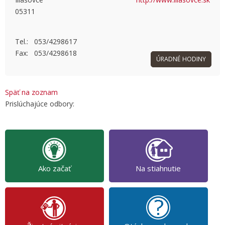
05311
OK
Do you own this website?
Tel.: 053/4298617
Fax: 053/4298618
ÚRADNÉ HODINY
Späť na zoznam
Prislúchajúce odbory:
Ako začať
Na stiahnutie