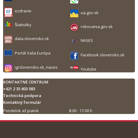
ezdravie
ua.gov.sk
Štatistiky
rokovania.gov.sk
data.slovensko.sk
NASES
Portál Vaša Európa
Facebook slovensko.sk
ig/slovensko.sk_nases
Youtube
KONTAKTNÉ CENTRUM
+421 2 35 803 083
Technická podpora
Kontaktný formulár
Pondelok až piatok
8.00 - 17.00 h
Tlač obsahu