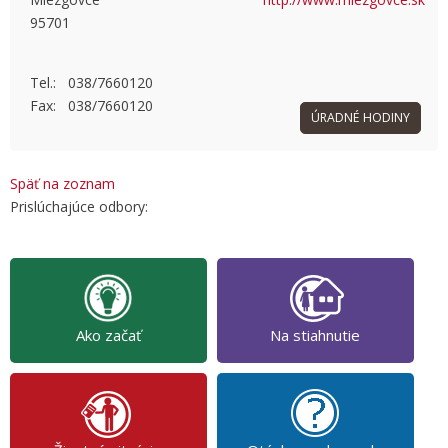
95701
OK
Do you own this website?
Tel.: 038/7660120
Fax: 038/7660120
ÚRADNÉ HODINY
Späť na zoznam
Prislúchajúce odbory:
Ako začať
Na stiahnutie