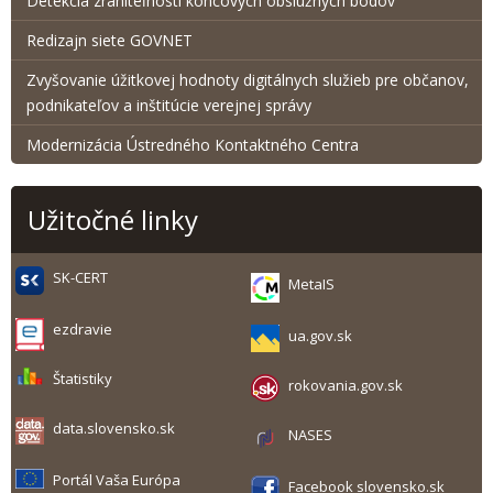
Detekcia zraniteľnosti koncových obslužných bodov
Redizajn siete GOVNET
Zvyšovanie úžitkovej hodnoty digitálnych služieb pre občanov,
podnikateľov a inštitúcie verejnej správy
Modernizácia Ústredného Kontaktného Centra
Užitočné linky
SK-CERT
MetaIS
ezdravie
ua.gov.sk
Štatistiky
rokovania.gov.sk
data.slovensko.sk
NASES
Portál Vaša Európa
Facebook slovensko.sk