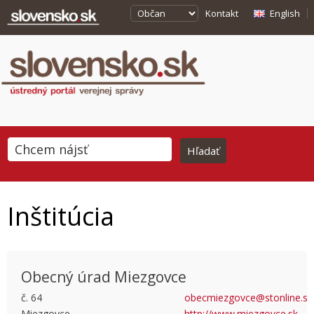
Kontakt
English
Inštitúcia
Obecný úrad Miezgovce
č. 64
obecmiezgovce@stonline.sk
Miezgovce
http://www.miezgovce.sk
This page can't load Google Maps correctly.