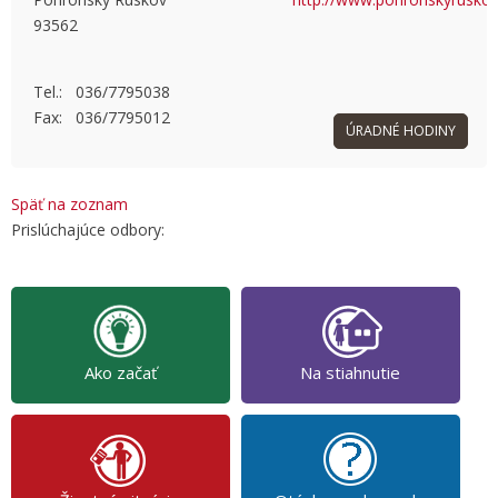
93562
OK
Do you own this website?
Tel.: 036/7795038
Fax: 036/7795012
ÚRADNÉ HODINY
Späť na zoznam
Prislúchajúce odbory:
Ako začať
Na stiahnutie