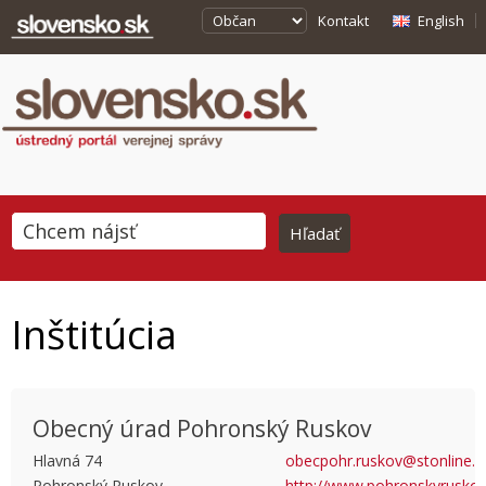
Kontakt
English
Inštitúcia
Obecný úrad Pohronský Ruskov
Hlavná 74
obecpohr.ruskov@stonline.s
Pohronský Ruskov
http://www.pohronskyruskov
This page can't load Google Maps correctly.