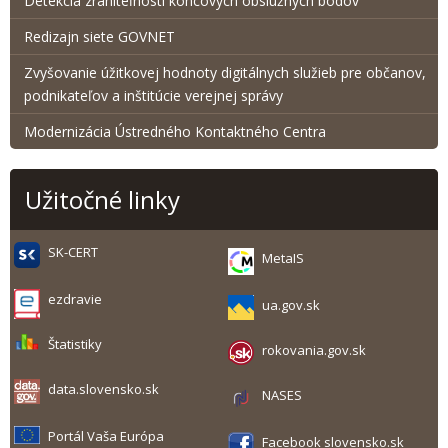
Detekcia zraniteľnosti koncových obslužných bodov
Redizajn siete GOVNET
Zvyšovanie úžitkovej hodnoty digitálnych služieb pre občanov,
podnikateľov a inštitúcie verejnej správy
Modernizácia Ústredného Kontaktného Centra
Užitočné linky
SK-CERT
MetaIS
ezdravie
ua.gov.sk
Štatistiky
rokovania.gov.sk
data.slovensko.sk
NASES
Portál Vaša Európa
Facebook slovensko.sk