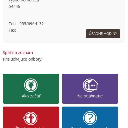
04446
OK
Do you own this website?
Tel.: 055/6964132
Fax:
ÚRADNÉ HODINY
Späť na zoznam
Prislúchajúce odbory:
Ako začať
Na stiahnutie