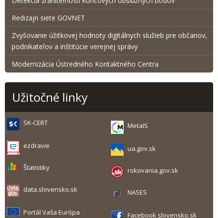
Detekcia zraniteľnosti koncových obslužných bodov
Redizajn siete GOVNET
Zvyšovanie úžitkovej hodnoty digitálnych služieb pre občanov,
podnikateľov a inštitúcie verejnej správy
Modernizácia Ústredného Kontaktného Centra
Užitočné linky
SK-CERT
MetaIS
ezdravie
ua.gov.sk
Štatistiky
rokovania.gov.sk
data.slovensko.sk
NASES
Portál Vaša Európa
Facebook slovensko.sk