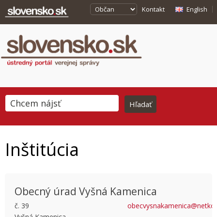
Kontakt
English
Inštitúcia
Obecný úrad Vyšná Kamenica
č. 39
obecvysnakamenica@netkos
Vyšná Kamenica
This page can't load Google Maps correctly.