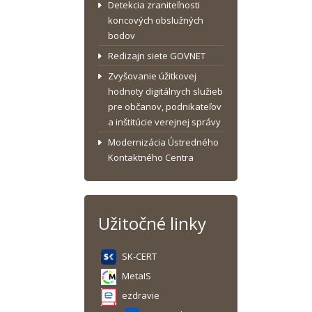
Detekcia zraniteľnosti
koncových obslužných
bodov
Redizajn siete GOVNET
Zvyšovanie úžitkovej
hodnoty digitálnych služieb
pre občanov, podnikateľov
a inštitúcie verejnej správy
Modernizácia Ústredného
Kontaktného Centra
Užitočné linky
SK-CERT
MetaIS
ezdravie