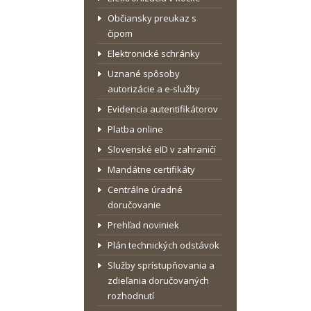
Občiansky preukaz s
čipom
Elektronické schránky
Uznané spôsoby
autorizácie a e-služby
Evidencia autentifikátorov
Platba online
Slovenské eID v zahraničí
Mandátne certifikáty
Centrálne úradné
doručovanie
Prehľad noviniek
Plán technických odstávok
Služby sprístupňovania a
zdieľania doručovaných
rozhodnutí