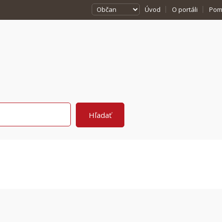
Úvod
O portáli
Pom