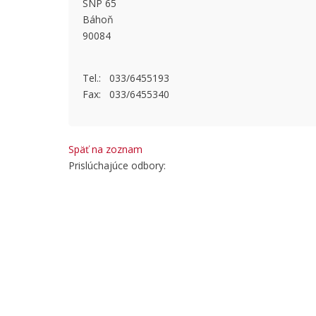
SNP 65
This page
Báhoň
90084
Do you
Tel.: 033/6455193
Fax: 033/6455340
Späť na zoznam
Prislúchajúce odbory: