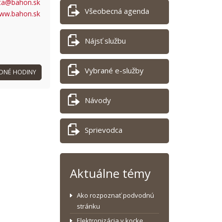
sta@bahon.sk
Všeobecná agenda
www.bahon.sk
Nájsť službu
Vybrané e-služby
DNÉ HODINY
Návody
Sprievodca
Aktuálne témy
Ako rozpoznať podvodnú
stránku
Elektronizácia v kocke