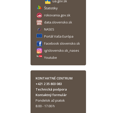
ua.gov.sk
Štatistiky
rokovania.gov.sk
data.slovensko.sk
NASES
Portál Vaša Európa
Facebook slovensko.sk
ig/slovensko.sk_nases
Youtube
KONTAKTNÉ CENTRUM
+421 2 35 803 083
Technická podpora
Kontaktný formulár
Pondelok až piatok
8.00 - 17.00 h