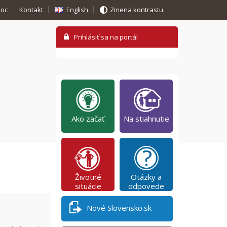
oc
Kontakt
English
Zmena kontrastu
Ako začať
Na stiahnutie
Životné
Otázky a
situácie
odpovede
Nové Slovensko.sk