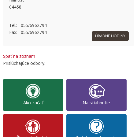
04458
OK
Do you own this website?
Tel.: 055/6962794
Fax: 055/6962794
ÚRADNÉ HODINY
Späť na zoznam
Prislúchajúce odbory:
Ako začať
Na stiahnutie