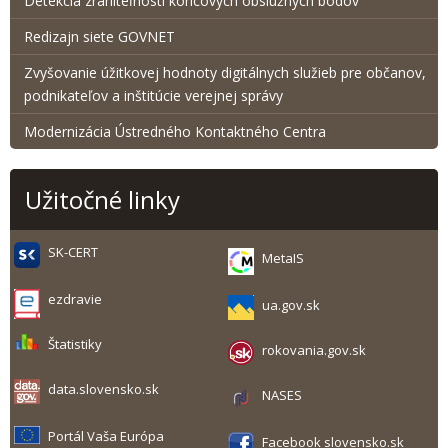
Detekcia zraniteľnosti koncových obslužných bodov
Redizajn siete GOVNET
Zvyšovanie úžitkovej hodnoty digitálnych služieb pre občanov,
podnikateľov a inštitúcie verejnej správy
Modernizácia Ústredného Kontaktného Centra
Užitočné linky
SK-CERT
MetaIS
ezdravie
ua.gov.sk
Štatistiky
rokovania.gov.sk
data.slovensko.sk
NASES
Portál Vaša Európa
Facebook slovensko.sk