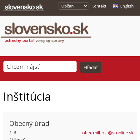
Kontakt
English
Inštitúcia
Obecný úrad
č. 6
obec.milhost@stonline.sk
Milhosť
This page can't load Google Maps correctly.