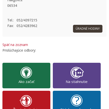
06534
OK
Do you own this website?
Tel.: 052/4397215
Fax: 052/4283962
ÚRADNÉ HODINY
Späť na zoznam
Prislúchajúce odbory:
Ako začať
Na stiahnutie