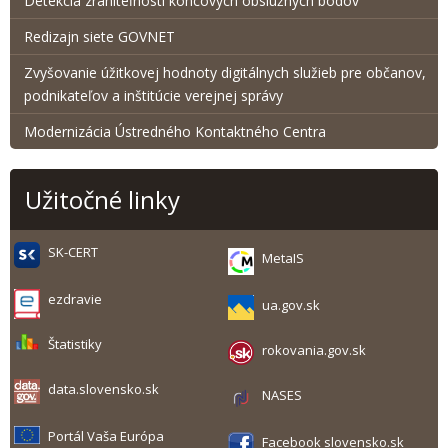
Detekcia zraniteľnosti koncových obslužných bodov
Redizajn siete GOVNET
Zvyšovanie úžitkovej hodnoty digitálnych služieb pre občanov,
podnikateľov a inštitúcie verejnej správy
Modernizácia Ústredného Kontaktného Centra
Užitočné linky
SK-CERT
MetaIS
ezdravie
ua.gov.sk
Štatistiky
rokovania.gov.sk
data.slovensko.sk
NASES
Portál Vaša Európa
Facebook slovensko.sk