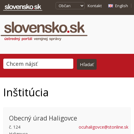
Kontakt
English
Inštitúcia
Obecný úrad Haligovce
č. 124
ocuhaligovce@stonline.sk
Haligovce
This page can't load Google Maps correctly.