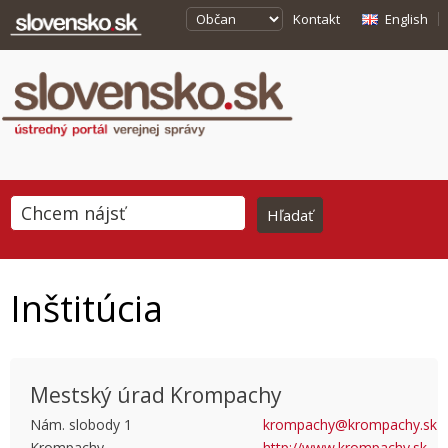
Kontakt
English
Inštitúcia
Mestský úrad Krompachy
Nám. slobody 1
krompachy@krompachy.sk
Krompachy
http://www.krompachy.sk
This page can't load Google Maps correctly.