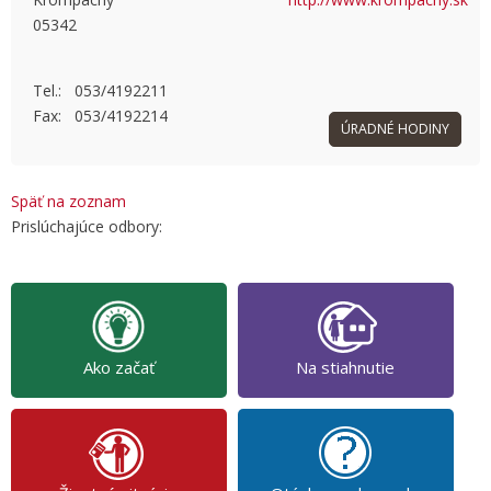
05342
OK
Do you own this website?
Tel.: 053/4192211
Fax: 053/4192214
ÚRADNÉ HODINY
Späť na zoznam
Prislúchajúce odbory:
Ako začať
Na stiahnutie