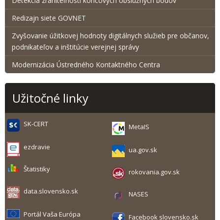
Detekcia zraniteľnosti koncových obslužných bodov
Redizajn siete GOVNET
Zvyšovanie úžitkovej hodnoty digitálnych služieb pre občanov,
podnikateľov a inštitúcie verejnej správy
Modernizácia Ústredného Kontaktného Centra
Užitočné linky
SK-CERT
MetaIS
ezdravie
ua.gov.sk
Štatistiky
rokovania.gov.sk
data.slovensko.sk
NASES
Portál Vaša Európa
Facebook slovensko.sk