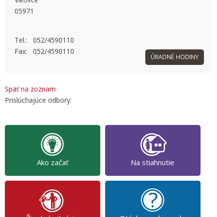
05971
OK
Do you own this website?
Tel.: 052/4590110
Fax: 052/4590110
ÚRADNÉ HODINY
Späť na zoznam
Prislúchajúce odbory:
Ako začať
Na stiahnutie