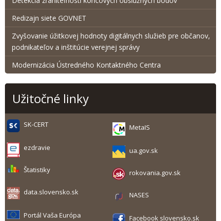
Detekcia zraniteľnosti koncových obslužných bodov
Redizajn siete GOVNET
Zvyšovanie úžitkovej hodnoty digitálnych služieb pre občanov,
podnikateľov a inštitúcie verejnej správy
Modernizácia Ústredného Kontaktného Centra
Užitočné linky
SK-CERT
MetaIS
ezdravie
ua.gov.sk
Štatistiky
rokovania.gov.sk
data.slovensko.sk
NASES
Portál Vaša Európa
Facebook slovensko.sk