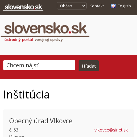
Kontakt
English
Inštitúcia
Obecný úrad Vlkovce
č. 63
vlkovce@sinet.sk
Vlkovce
This page can't load Google Maps correctly.