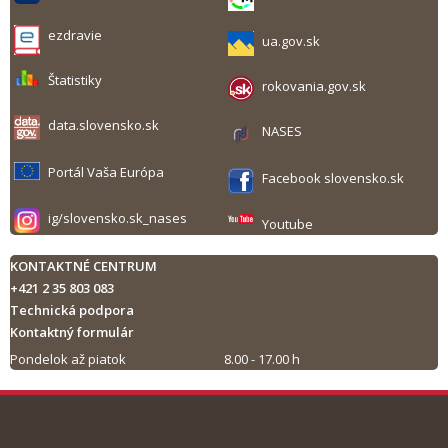
ezdravie
ua.gov.sk
Štatistiky
rokovania.gov.sk
data.slovensko.sk
NASES
Portál Vaša Európa
Facebook slovensko.sk
ig/slovensko.sk_nases
Youtube
KONTAKTNÉ CENTRUM
+421 2 35 803 083
Technická podpora
Kontaktný formulár
Pondelok až piatok
8.00 - 17.00 h
Tlač obsahu