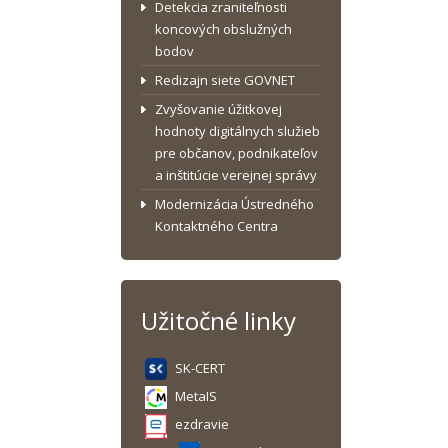
Detekcia zraniteľnosti
koncových obslužných
bodov
Redizajn siete GOVNET
Zvyšovanie úžitkovej
hodnoty digitálnych služieb
pre občanov, podnikateľov
a inštitúcie verejnej správy
Modernizácia Ústredného
Kontaktného Centra
Užitočné linky
SK-CERT
MetaIS
ezdravie