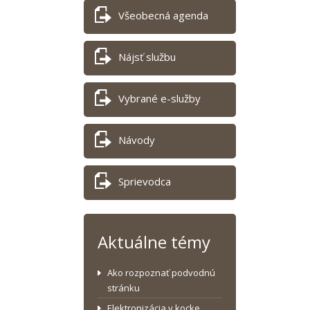
Všeobecná agenda
Nájsť službu
Vybrané e-služby
Návody
Sprievodca
Aktuálne témy
Ako rozpoznať podvodnú
stránku
Elektronizácia v kocke