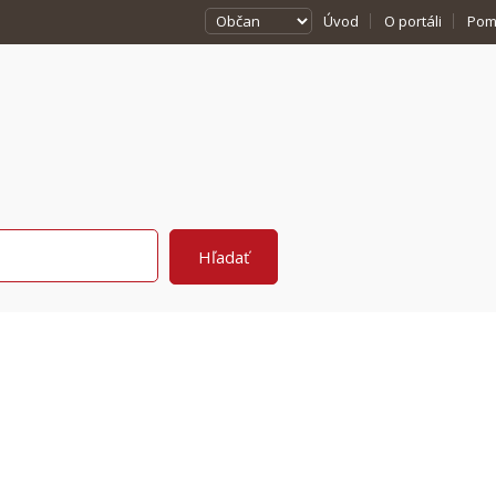
Úvod
O portáli
Pom