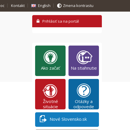
oc
Kontakt
English
Zmena kontrastu
Ako začať
Na stiahnutie
Životné
Otázky a
situácie
odpovede
Nové Slovensko.sk