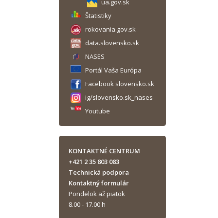
ua.gov.sk
Štatistiky
rokovania.gov.sk
data.slovensko.sk
NASES
Portál Vaša Európa
Facebook slovensko.sk
ig/slovensko.sk_nases
Youtube
KONTAKTNÉ CENTRUM
+421 2 35 803 083
Technická podpora
Kontaktný formulár
Pondelok až piatok
8.00 - 17.00 h