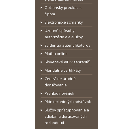
Občiansky preukaz s
čipom
Elektronické schránky
Uznané spôsoby
autorizácie a e-služby
Evidencia autentifikátorov
Platba online
Slovenské eID v zahraničí
Mandátne certifikáty
Centrálne úradné
doručovanie
Prehľad noviniek
Plán technických odstávok
Služby sprístupňovania a
zdieľania doručovaných
rozhodnutí