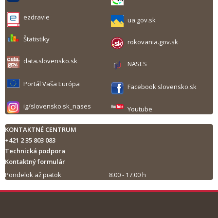
ezdravie
ua.gov.sk
Štatistiky
rokovania.gov.sk
data.slovensko.sk
NASES
Portál Vaša Európa
Facebook slovensko.sk
ig/slovensko.sk_nases
Youtube
KONTAKTNÉ CENTRUM
+421 2 35 803 083
Technická podpora
Kontaktný formulár
Pondelok až piatok
8.00 - 17.00 h
Tlač obsahu