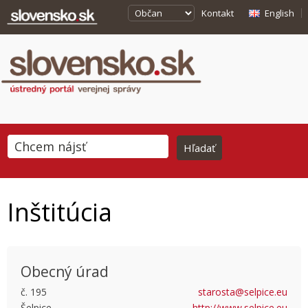
Kontakt
English
Inštitúcia
Obecný úrad
č. 195
starosta@selpice.eu
Šelpice
http://www.selpice.eu
This page can't load Google Maps correctly.