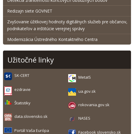
Detekcia zraniteľnosti koncových obslužných bodov
Redizajn siete GOVNET
Zvyšovanie úžitkovej hodnoty digitálnych služieb pre občanov,
podnikateľov a inštitúcie verejnej správy
Modernizácia Ústredného Kontaktného Centra
Užitočné linky
SK-CERT
MetaIS
ezdravie
ua.gov.sk
Štatistiky
rokovania.gov.sk
data.slovensko.sk
NASES
Portál Vaša Európa
Facebook slovensko.sk