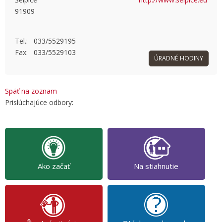
91909
OK
Do you own this website?
Tel.: 033/5529195
Fax: 033/5529103
ÚRADNÉ HODINY
Späť na zoznam
Prislúchajúce odbory:
Ako začať
Na stiahnutie