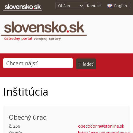
Kontakt
English
Inštitúcia
Obecný úrad
č. 266
obecodorin@stonline.sk
Odorín
http://www.odorinonline.szm
This page can't load Google Maps correctly.