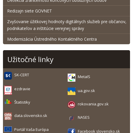
Detekcia zraniteľnosti koncových obslužných bodov
Redizajn siete GOVNET
Zvyšovanie úžitkovej hodnoty digitálnych služieb pre občanov,
podnikateľov a inštitúcie verejnej správy
Modernizácia Ústredného Kontaktného Centra
Užitočné linky
SK-CERT
MetaIS
ezdravie
ua.gov.sk
Štatistiky
rokovania.gov.sk
data.slovensko.sk
NASES
Portál Vaša Európa
Facebook slovensko.sk