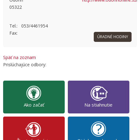
05322
OK
Do you own this website?
Tel.: 053/4461954
Fax:
ÚRADNÉ HODINY
Späť na zoznam
Prislúchajúce odbory:
Ako začať
Na stiahnutie