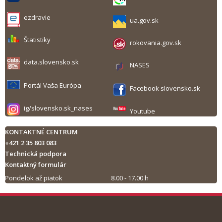
ezdravie
ua.gov.sk
Štatistiky
rokovania.gov.sk
data.slovensko.sk
NASES
Portál Vaša Európa
Facebook slovensko.sk
ig/slovensko.sk_nases
Youtube
KONTAKTNÉ CENTRUM
+421 2 35 803 083
Technická podpora
Kontaktný formulár
Pondelok až piatok
8.00 - 17.00 h
Tlač obsahu