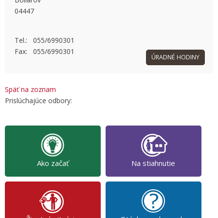
04447
OK
Do you own this website?
Tel.: 055/6990301
Fax: 055/6990301
ÚRADNÉ HODINY
Späť na zoznam
Prislúchajúce odbory:
Ako začať
Na stiahnutie