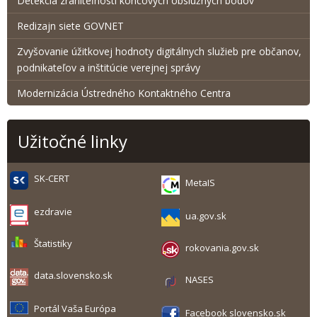
Detekcia zraniteľnosti koncových obslužných bodov
Redizajn siete GOVNET
Zvyšovanie úžitkovej hodnoty digitálnych služieb pre občanov,
podnikateľov a inštitúcie verejnej správy
Modernizácia Ústredného Kontaktného Centra
Užitočné linky
SK-CERT
MetaIS
ezdravie
ua.gov.sk
Štatistiky
rokovania.gov.sk
data.slovensko.sk
NASES
Portál Vaša Európa
Facebook slovensko.sk