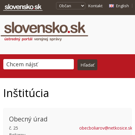
Kontakt
English
Inštitúcia
Obecný úrad
č. 25
obecboliarov@netkosice.sk
Boliarov
This page can't load Google Maps correctly.