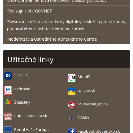
Detekcia zraniteľnosti koncových obslužných bodov
Redizajn siete GOVNET
Zvyšovanie úžitkovej hodnoty digitálnych služieb pre občanov,
podnikateľov a inštitúcie verejnej správy
Modernizácia Ústredného Kontaktného Centra
Užitočné linky
SK-CERT
MetaIS
ezdravie
ua.gov.sk
Štatistiky
rokovania.gov.sk
data.slovensko.sk
NASES
Portál Vaša Európa
Facebook slovensko.sk