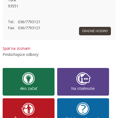
93551
OK
Do you own this website?
Tel.: 036/7793121
Fax: 036/7793121
ÚRADNÉ HODINY
Späť na zoznam
Prislúchajúce odbory:
Ako začať
Na stiahnutie