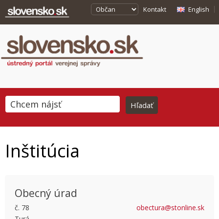
Kontakt
English
Inštitúcia
Obecný úrad
č. 78
obectura@stonline.sk
Turá
This page can't load Google Maps correctly.