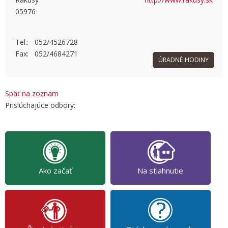
05976
OK
Do you own this website?
Tel.: 052/4526728
Fax: 052/4684271
ÚRADNÉ HODINY
Späť na zoznam
Prislúchajúce odbory:
Ako začať
Na stiahnutie