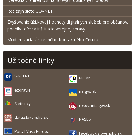
Detekcia zraniteľnosti koncových obslužných bodov
Redizajn siete GOVNET
Zvyšovanie úžitkovej hodnoty digitálnych služieb pre občanov,
podnikateľov a inštitúcie verejnej správy
Modernizácia Ústredného Kontaktného Centra
Užitočné linky
SK-CERT
MetaIS
ezdravie
ua.gov.sk
Štatistiky
rokovania.gov.sk
data.slovensko.sk
NASES
Portál Vaša Európa
Facebook slovensko.sk