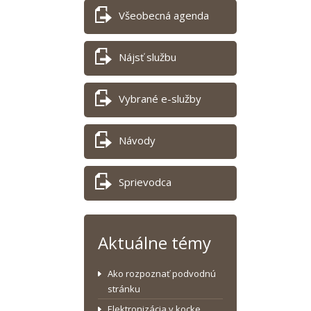
Všeobecná agenda
Nájsť službu
Vybrané e-služby
Návody
Sprievodca
Aktuálne témy
Ako rozpoznať podvodnú
stránku
Elektronizácia v kocke