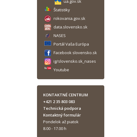
ua.gov.sk
Štatistiky
rokovania.gov.sk
data.slovensko.sk
NASES
Portál Vaša Európa
Facebook slovensko.sk
ig/slovensko.sk_nases
Youtube
KONTAKTNÉ CENTRUM
+421 2 35 803 083
Technická podpora
Kontaktný formulár
Pondelok až piatok
8.00 - 17.00 h