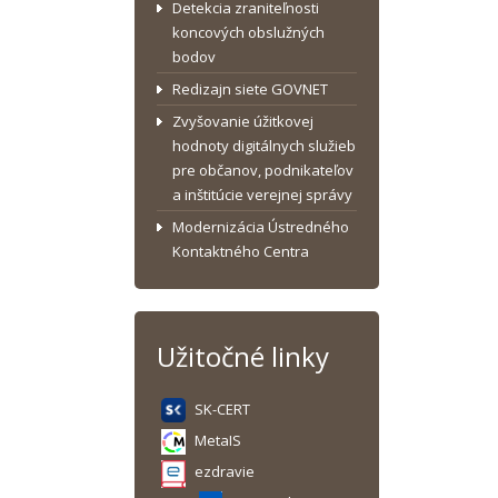
Detekcia zraniteľnosti
koncových obslužných
bodov
Redizajn siete GOVNET
Zvyšovanie úžitkovej
hodnoty digitálnych služieb
pre občanov, podnikateľov
a inštitúcie verejnej správy
Modernizácia Ústredného
Kontaktného Centra
Užitočné linky
SK-CERT
MetaIS
ezdravie