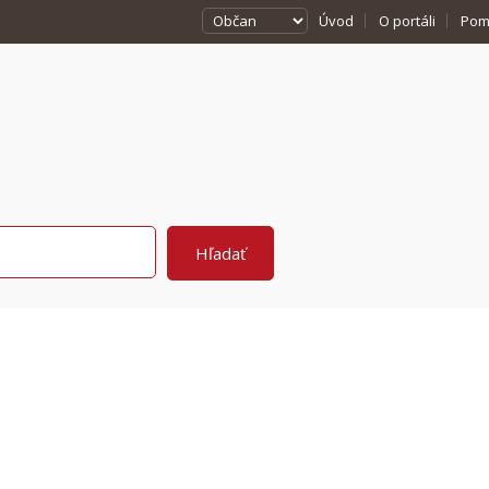
Úvod
O portáli
Pom