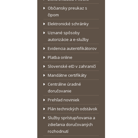
Občiansky preukaz s
čipom
Elektronické schránky
Uznané spôsoby
autorizácie a e-služby
Evidencia autentifikátorov
Platba online
Slovenské eID v zahraničí
Mandátne certifikáty
Centrálne úradné
doručovanie
Prehľad noviniek
Plán technických odstávok
Služby sprístupňovania a
zdieľania doručovaných
rozhodnutí