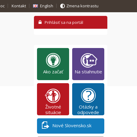
oc
Kontakt
English
Zmena kontrastu
Ako začať
Na stiahnutie
Životné
Otázky a
situácie
odpovede
Nové Slovensko.sk