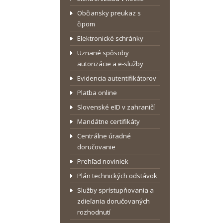
Občiansky preukaz s
čipom
Elektronické schránky
Uznané spôsoby
autorizácie a e-služby
Evidencia autentifikátorov
Platba online
Slovenské eID v zahraničí
Mandátne certifikáty
Centrálne úradné
doručovanie
Prehľad noviniek
Plán technických odstávok
Služby sprístupňovania a
zdieľania doručovaných
rozhodnutí