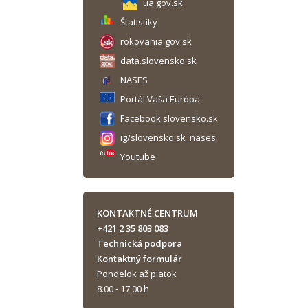
ua.gov.sk
Štatistiky
rokovania.gov.sk
data.slovensko.sk
NASES
Portál Vaša Európa
Facebook slovensko.sk
ig/slovensko.sk_nases
Youtube
KONTAKTNÉ CENTRUM
+421 2 35 803 083
Technická podpora
Kontaktný formulár
Pondelok až piatok
8.00 - 17.00 h