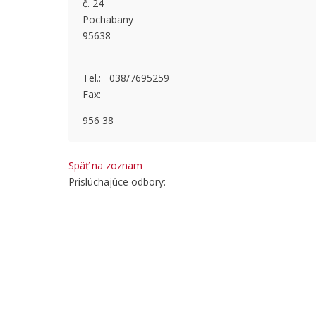
č. 24
This page
Pochabany
95638
Do you
Tel.: 038/7695259
Fax:
956 38
Späť na zoznam
Prislúchajúce odbory: