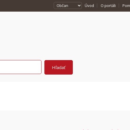
Úvod
O portáli
Pom