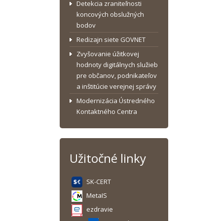
Detekcia zraniteľnosti
koncových obslužných
bodov
Redizajn siete GOVNET
Zvyšovanie úžitkovej
hodnoty digitálnych služieb
pre občanov, podnikateľov
a inštitúcie verejnej správy
Modernizácia Ústredného
Kontaktného Centra
Užitočné linky
SK-CERT
MetaIS
ezdravie