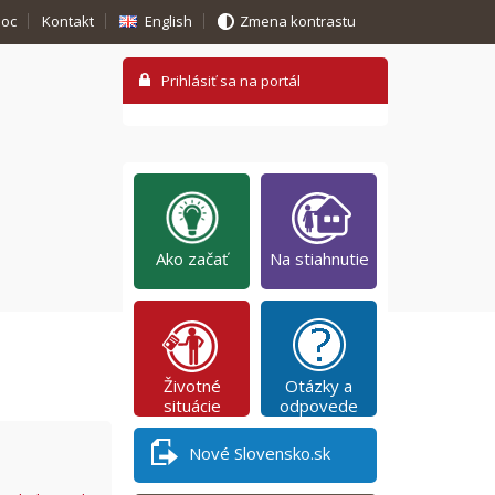
oc
Kontakt
English
Zmena kontrastu
Ako začať
Na stiahnutie
Životné
Otázky a
situácie
odpovede
Nové Slovensko.sk