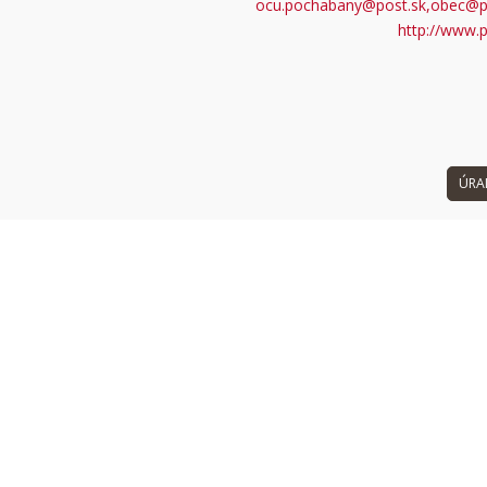
ocu.pochabany@post.sk,obec@p
 can't load Google Maps correctly.
http://www.
OK
 own this website?
ÚRA