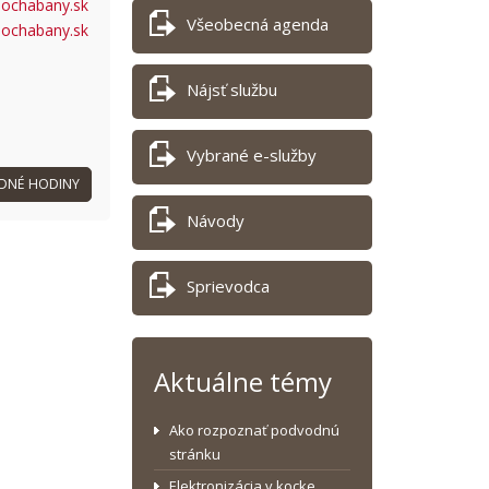
ochabany.sk
Všeobecná agenda
pochabany.sk
Nájsť službu
Vybrané e-služby
DNÉ HODINY
Návody
Sprievodca
Aktuálne témy
Ako rozpoznať podvodnú
stránku
Elektronizácia v kocke