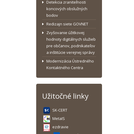
Detekcia zraniteľnosti
koncových obslužných
bodov
Redizajn siete GOVNET
Zvyšovanie úžitkovej
hodnoty digitálnych služieb
pre občanov, podnikateľov
a inštitúcie verejnej správy
Modernizácia Ústredného
Kontaktného Centra
Užitočné linky
SK-CERT
MetaIS
ezdravie