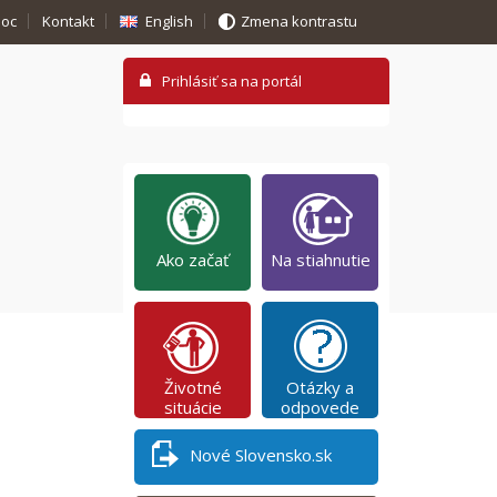
oc
Kontakt
English
Zmena kontrastu
Ako začať
Na stiahnutie
Životné
Otázky a
situácie
odpovede
Nové Slovensko.sk