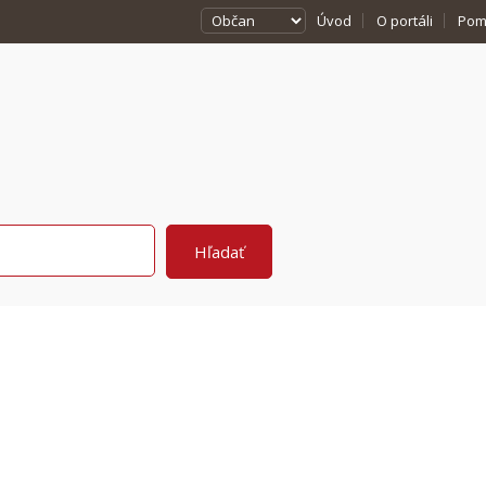
Úvod
O portáli
Pom