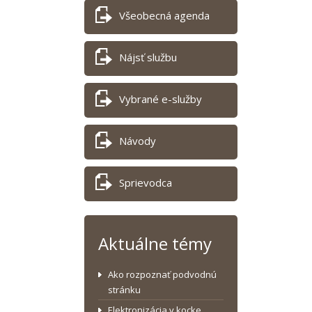
Všeobecná agenda
Nájsť službu
Vybrané e-služby
Návody
Sprievodca
Aktuálne témy
Ako rozpoznať podvodnú
stránku
Elektronizácia v kocke