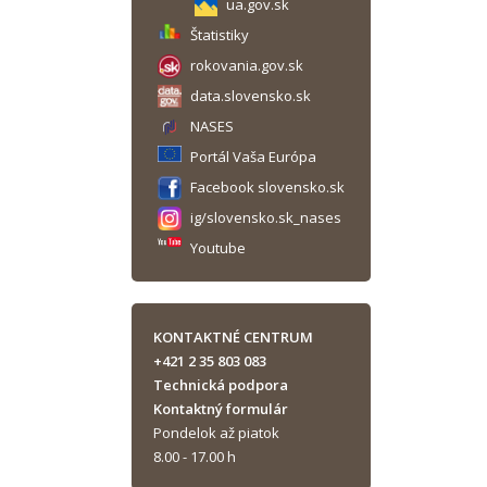
ua.gov.sk
Štatistiky
rokovania.gov.sk
data.slovensko.sk
NASES
Portál Vaša Európa
Facebook slovensko.sk
ig/slovensko.sk_nases
Youtube
KONTAKTNÉ CENTRUM
+421 2 35 803 083
Technická podpora
Kontaktný formulár
Pondelok až piatok
8.00 - 17.00 h