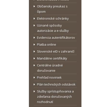
Občiansky preukaz s
čipom
Elektronické schránky
Uznané spôsoby
autorizácie a e-služby
Evidencia autentifikátorov
Platba online
Slovenské eID v zahraničí
Mandátne certifikáty
Centrálne úradné
doručovanie
Prehľad noviniek
Plán technických odstávok
Služby sprístupňovania a
zdieľania doručovaných
rozhodnutí