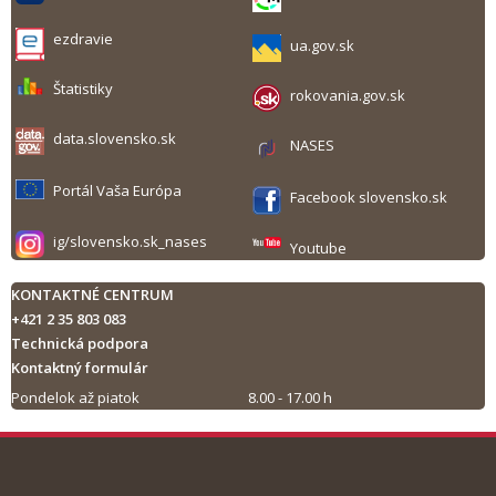
ezdravie
ua.gov.sk
Štatistiky
rokovania.gov.sk
data.slovensko.sk
NASES
Portál Vaša Európa
Facebook slovensko.sk
ig/slovensko.sk_nases
Youtube
KONTAKTNÉ CENTRUM
+421 2 35 803 083
Technická podpora
Kontaktný formulár
Pondelok až piatok
8.00 - 17.00 h
Tlač obsahu