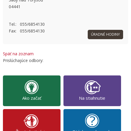
04441
OK
Do you own this website?
Tel.: 055/6854130
Fax: 055/6854130
ÚRADNÉ HODINY
Späť na zoznam
Prislúchajúce odbory:
Ako začať
Na stiahnutie