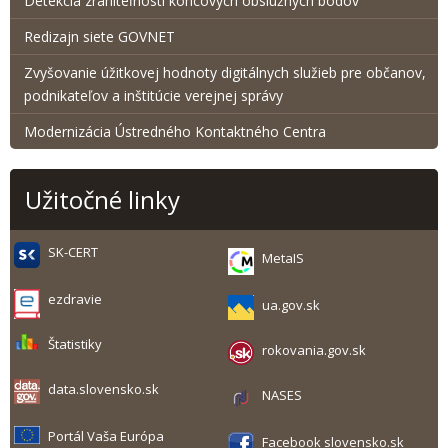
Detekcia zraniteľnosti koncových obslužných bodov
Redizajn siete GOVNET
Zvyšovanie úžitkovej hodnoty digitálnych služieb pre občanov,
podnikateľov a inštitúcie verejnej správy
Modernizácia Ústredného Kontaktného Centra
Užitočné linky
SK-CERT
MetaIS
ezdravie
ua.gov.sk
Štatistiky
rokovania.gov.sk
data.slovensko.sk
NASES
Portál Vaša Európa
Facebook slovensko.sk