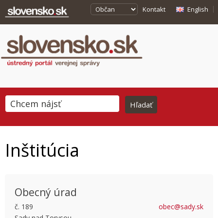
Kontakt
English
Inštitúcia
Obecný úrad
č. 189
obec@sady.sk
Sady nad Torysou
This page can't load Google Maps correctly.