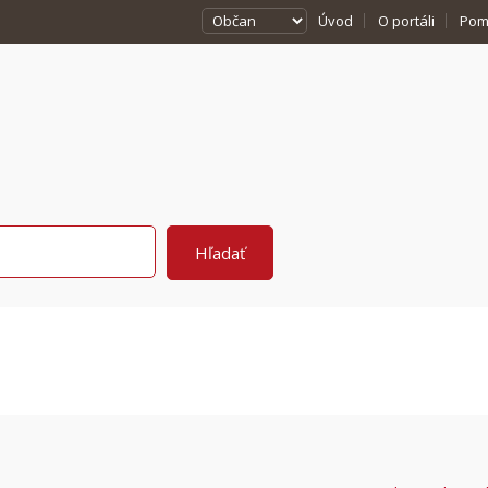
Úvod
O portáli
Pom