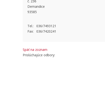
č. 236
This page
Demandice
93585
Do you
Tel.: 036/7493121
Fax: 036/7420241
Späť na zoznam
Prislúchajúce odbory: