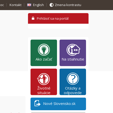
oc
Kontakt
English
Zmena kontrastu
Ako začať
Na stiahnutie
Životné
Otázky a
situácie
odpovede
Nové Slovensko.sk