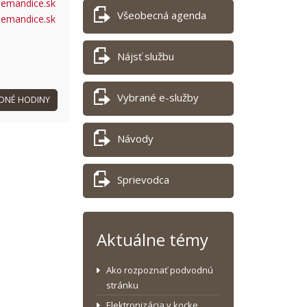
emandice.sk
Všeobecná agenda
demandice.sk
Nájsť službu
Vybrané e-služby
DNÉ HODINY
Návody
Sprievodca
Aktuálne témy
Ako rozpoznať podvodnú
stránku
Elektronizácia v kocke