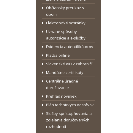
Občiansky preukaz s
čipom
Elektronické schránky
Uznané spôsoby
autorizácie a e-služby
Evidencia autentifikátorov
Platba online
Slovenské eID v zahraničí
Mandátne certifikáty
Centrálne úradné
doručovanie
Prehľad noviniek
Plán technických odstávok
Služby sprístupňovania a
zdieľania doručovaných
rozhodnutí