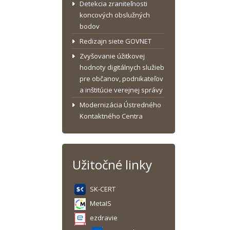
Detekcia zraniteľnosti
koncových obslužných
bodov
Redizajn siete GOVNET
Zvyšovanie úžitkovej
hodnoty digitálnych služieb
pre občanov, podnikateľov
a inštitúcie verejnej správy
Modernizácia Ústredného
Kontaktného Centra
Užitočné linky
SK-CERT
MetaIS
ezdravie