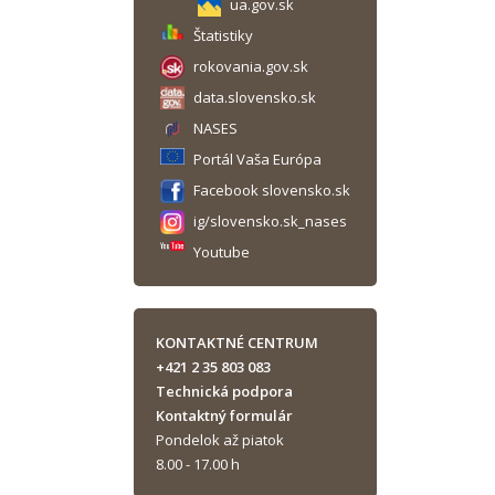
ua.gov.sk
Štatistiky
rokovania.gov.sk
data.slovensko.sk
NASES
Portál Vaša Európa
Facebook slovensko.sk
ig/slovensko.sk_nases
Youtube
KONTAKTNÉ CENTRUM
+421 2 35 803 083
Technická podpora
Kontaktný formulár
Pondelok až piatok
8.00 - 17.00 h