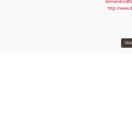
demandice@d
 can't load Google Maps correctly.
http://www.
OK
 own this website?
ÚRA