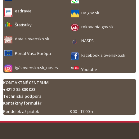
ezdravie
ua.gov.sk
Štatistiky
rokovania.gov.sk
data.slovensko.sk
NASES
Portál Vaša Európa
Facebook slovensko.sk
ig/slovensko.sk_nases
Youtube
KONTAKTNÉ CENTRUM
+421 2 35 803 083
Technická podpora
Kontaktný formulár
Pondelok až piatok
8.00 - 17.00 h
Tlač obsahu