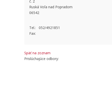
č. 2
This page
Ruská Voľa nad Popradom
06542
Do you
Tel.: 052/4921851
Fax:
Späť na zoznam
Prislúchajúce odbory: