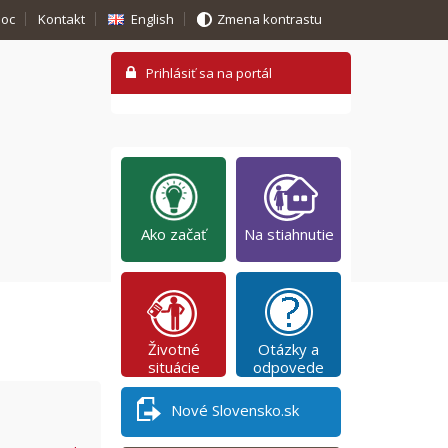
oc
Kontakt
English
Zmena kontrastu
Ako začať
Na stiahnutie
Životné
Otázky a
situácie
odpovede
Nové Slovensko.sk