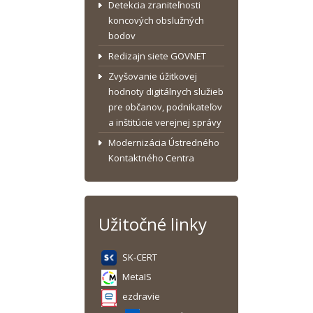
Detekcia zraniteľnosti
koncových obslužných
bodov
Redizajn siete GOVNET
Zvyšovanie úžitkovej
hodnoty digitálnych služieb
pre občanov, podnikateľov
a inštitúcie verejnej správy
Modernizácia Ústredného
Kontaktného Centra
Užitočné linky
SK-CERT
MetaIS
ezdravie