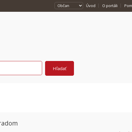
Úvod
O portáli
Pom
pradom