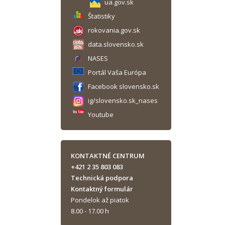
ua.gov.sk
Štatistiky
rokovania.gov.sk
data.slovensko.sk
NASES
Portál Vaša Európa
Facebook slovensko.sk
ig/slovensko.sk_nases
Youtube
KONTAKTNÉ CENTRUM
+421 2 35 803 083
Technická podpora
Kontaktný formulár
Pondelok až piatok
8.00 - 17.00 h