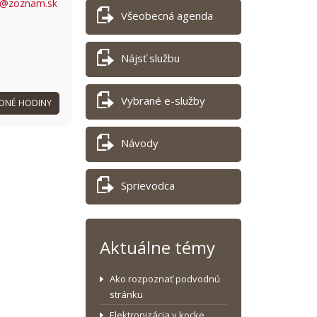
a@zoznam.sk
Všeobecná agenda
Nájsť službu
Vybrané e-služby
DNÉ HODINY
Návody
Sprievodca
Aktuálne témy
Ako rozpoznať podvodnú
stránku
Elektronizácia v kocke