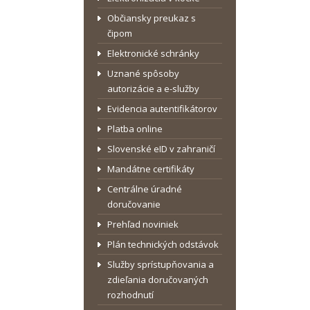
Občiansky preukaz s
čipom
Elektronické schránky
Uznané spôsoby
autorizácie a e-služby
Evidencia autentifikátorov
Platba online
Slovenské eID v zahraničí
Mandátne certifikáty
Centrálne úradné
doručovanie
Prehľad noviniek
Plán technických odstávok
Služby sprístupňovania a
zdieľania doručovaných
rozhodnutí