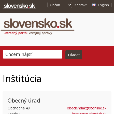
Kontakt
English
Inštitúcia
Obecný úrad
Obchodná 49
obeclendak@stonline.sk
Lendak
http://www.lendak.sk
This page can't load Google Maps correctly.