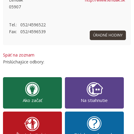
05907
OK
Do you own this website?
Tel.: 052/4596522
Fax: 052/4596539
ÚRADNÉ HODINY
Späť na zoznam
Prislúchajúce odbory:
Ako začať
Na stiahnutie