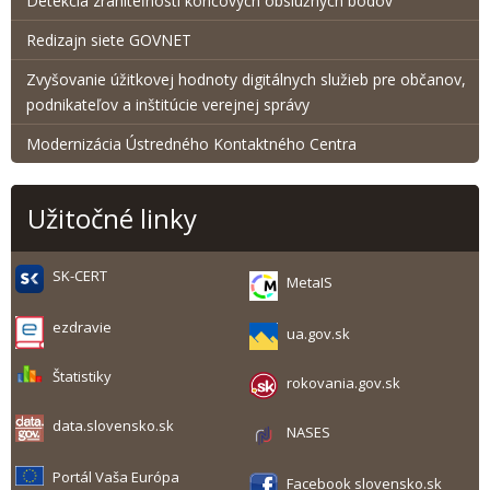
Detekcia zraniteľnosti koncových obslužných bodov
Redizajn siete GOVNET
Zvyšovanie úžitkovej hodnoty digitálnych služieb pre občanov,
podnikateľov a inštitúcie verejnej správy
Modernizácia Ústredného Kontaktného Centra
Užitočné linky
SK-CERT
MetaIS
ezdravie
ua.gov.sk
Štatistiky
rokovania.gov.sk
data.slovensko.sk
NASES
Portál Vaša Európa
Facebook slovensko.sk