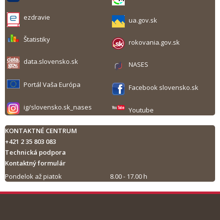
ezdravie
ua.gov.sk
Štatistiky
rokovania.gov.sk
data.slovensko.sk
NASES
Portál Vaša Európa
Facebook slovensko.sk
ig/slovensko.sk_nases
Youtube
KONTAKTNÉ CENTRUM
+421 2 35 803 083
Technická podpora
Kontaktný formulár
Pondelok až piatok
8.00 - 17.00 h
Tlač obsahu