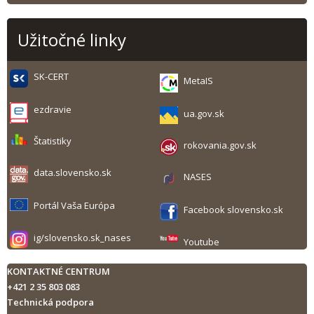
Užitočné linky
SK-CERT
MetaIS
ezdravie
ua.gov.sk
Štatistiky
rokovania.gov.sk
data.slovensko.sk
NASES
Portál Vaša Európa
Facebook slovensko.sk
ig/slovensko.sk_nases
Youtube
KONTAKTNÉ CENTRUM
+421 2 35 803 083
Technická podpora