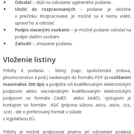
Odoslať
– slúži na odoslanie vyplneného podania.
Uložiť do rozpracovaných
– podanie je uložené
v priečinku Rozpracované. Je možné sa k nemu vrátiť,
upraviť ho a odoslať.
Podpis viacerými osobami
– je možné podanie odoslať na
podpis ďalším osobám.
Zahodiť
– zmazanie podania.
Vloženie listiny
Prílohy k podaniu - listiny (napr. spoločenská zmluva,
plnomocenstvo a pod.) naskenujte do formátu PDF
(s rozlíšením
maximálne 200 dpi)
a podpíšte ich kvalifikovaným elektronickým
podpisom alebo viacnásobným kvalifikovaným elektronickým
podpisom vo formáte CAdES alebo XAdES, výstupom je
kontajner vo formáte ASiC (prípona súboru .asics, .asice, .scs,
.sce) - ide o preferovaný formát v súlade
s legislatívou EÚ.
Prílohy je možné podpisovať priamo pri odosielaní podania