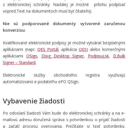
z elektronickej schránky. Naďalej je možné prílohu podpísať
vopred.Text na dokumentoch musí byť čitateľný.
Nie sú podporované dokumenty vytvorené zaručenou
konverziou
.
Kvalifikované elektronické podpisy je možné vytvárať bezplatnými
aplikáciami (napr.
QES Portál
, aplikácia
QES
) alebo komerčnými
aplikáciami
QSign
,
Disig Desktop Signer
,
Podpisuj.sk
,
D.Bulk
Signer – Standard
.
Elektronické služby obchodného registra využívajú
automatizovanú e-podateľňu ePO QSign.
Vybavenie žiadosti
Po odoslaní žiadosti Vám bude do elektronickej schránky a na e-
mailovú adresu doručená správa s potvrdenkou o prijatí žiadosti
a začatí procesu overovania. Prečítajte si text potvrdenky.