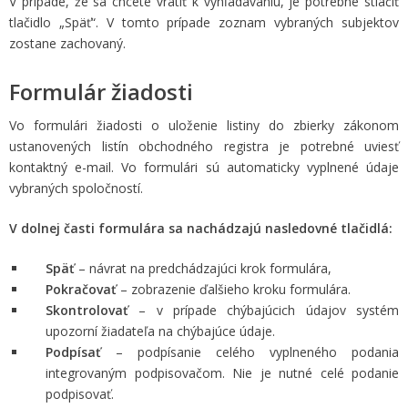
V prípade, že sa chcete vrátiť k vyhľadávaniu, je potrebné stlačiť
tlačidlo „Späť“. V tomto prípade zoznam vybraných subjektov
zostane zachovaný.
Formulár žiadosti
Vo formulári žiadosti o uloženie listiny do zbierky zákonom
ustanovených listín obchodného registra je potrebné uviesť
kontaktný e-mail. Vo formulári sú automaticky vyplnené údaje
vybraných spoločností.
V dolnej časti formulára sa nachádzajú nasledovné tlačidlá:
Späť
– návrat na predchádzajúci krok formulára,
Pokračovať
– zobrazenie ďalšieho kroku formulára.
Skontrolovať
– v prípade chýbajúcich údajov systém
upozorní žiadateľa na chýbajúce údaje.
Podpísať
– podpísanie celého vyplneného podania
integrovaným podpisovačom. Nie je nutné celé podanie
podpisovať.