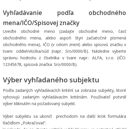
Vyhľadávanie podľa obchodného
mena/IČO/Spisovej značky
Uveďte obchodné meno (zadajte obchodné meno, časť
obchodného mena, alebo aspoň štyri začiatočné písmená
obchodného mena), IČO (v celom znení) alebo spisovú značku v
tvare: oddiel/vložka/súd (napr.: Sro/0000/B). Následne vyberte
správnu hodnotu z číselníka v tvare napr.: ALFA, s.r.o. (IČO:
12345678, spisová značka: Sro/0000/B).
Výber vyhľadaného subjektu
Podľa zadaných vyhľadávacích kritérií sa zobrazia subjekty, ktoré
vyhovujú zadaným vyhľadávacím kritériám. Používateľ potvrdí
výber kliknutím na požadovaný subjekt.
Výber subjektu sa ukončí prechodom na ďalší krok formulára
tlačidlom „Pokračovať“.