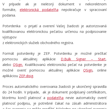
V prípade ak je niektorý dokument v nekorektnom
formáte,
elektronická podateľňa
nepokračuje v spracovaní
podania.
Potvrdenka o prijatí a overení Vašej žiadosti je autorizovaná
kvalifikovanou elektronickou pečaťou určenou na podpisovanie
výstupov
z elektronických služieb obchodného registra.
Formát potvrdenky je ZEP. Potvrdenku je možné prečítať
pomocou aktuálnej aplikácie
D.Bulk Signer – Start
,
alebo
QSign.
Kvalifikovanú elektronickú pečať na potvrdenke je
možné overiť pomocou aktuálnej aplikácie
QSign
, online
aplikáciou
ZEP.disig
.
Proces automatického overovania žiadosti je ukončený spravidla
do 24 hodín. V prípade, ak je dokument podpísaný certifikátom,
ktorému končí platnosť a
podateľňa
nevie automaticky overiť
platnosť podpisu, je potrebné čakať na zásah administrátora
a čas overenia sa môže predĺžiť. Následne po ukončení overenia