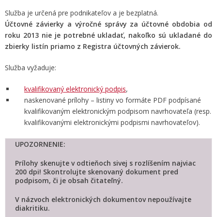
Služba je určená pre podnikateľov a je bezplatná.
Účtovné závierky a výročné správy za účtovné obdobia od
roku 2013 nie je potrebné ukladať, nakoľko sú ukladané do
zbierky listín priamo z Registra účtovných závierok.
Služba vyžaduje:
kvalifikovaný elektronický podpis
,
naskenované prílohy – listiny vo formáte PDF podpísané
kvalifikovaným elektronickým podpisom navrhovateľa (resp.
kvalifikovanými elektronickými podpismi navrhovateľov).
UPOZORNENIE:
Prílohy skenujte v odtieňoch sivej s rozlíšením najviac
200 dpi! Skontrolujte skenovaný dokument pred
podpisom, či je obsah čitateľný.
V názvoch elektronických dokumentov nepoužívajte
diakritiku.