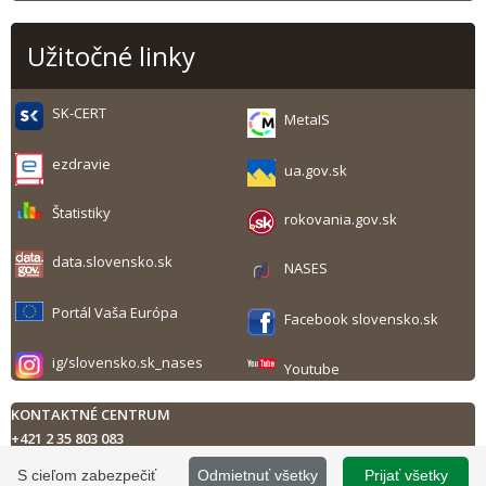
Užitočné linky
SK-CERT
MetaIS
ezdravie
ua.gov.sk
Štatistiky
rokovania.gov.sk
data.slovensko.sk
NASES
Portál Vaša Európa
Facebook slovensko.sk
ig/slovensko.sk_nases
Youtube
KONTAKTNÉ CENTRUM
+421 2 35 803 083
Technická podpora
S cieľom zabezpečiť
Odmietnuť všetky
Prijať všetky