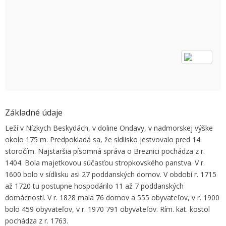
OK
Do you own this website?
Základné údaje
Leží v Nízkych Beskydách, v doline Ondavy, v nadmorskej výške
okolo 175 m. Predpokladá sa, že sídlisko jestvovalo pred 14.
storočím. Najstaršia písomná správa o Breznici pochádza z r.
1404. Bola majetkovou súčasťou stropkovského panstva. V r.
1600 bolo v sídlisku asi 27 poddanských domov. V období r. 1715
až 1720 tu postupne hospodárilo 11 až 7 poddanských
domácností. V r. 1828 mala 76 domov a 555 obyvateľov, v r. 1900
bolo 459 obyvateľov, v r. 1970 791 obyvateľov. Rím. kat. kostol
pochádza z r. 1763.