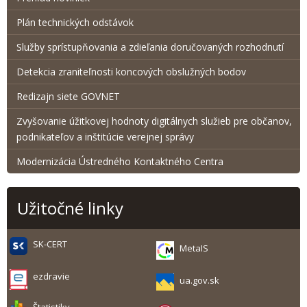
Plán technických odstávok
Služby sprístupňovania a zdieľania doručovaných rozhodnutí
Detekcia zraniteľnosti koncových obslužných bodov
Redizajn siete GOVNET
Zvyšovanie úžitkovej hodnoty digitálnych služieb pre občanov,
podnikateľov a inštitúcie verejnej správy
Modernizácia Ústredného Kontaktného Centra
Užitočné linky
SK-CERT
MetaIS
ezdravie
ua.gov.sk
Štatistiky