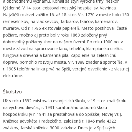
a obchodnému významu. Konali sa štyri výročné trhy, neskôr
týždenné. V 14. stor. existoval mestský hospital sv. Vavrinca.
Najväčší rozkvet zažili v 16. až 18. stor. V r. 1770 v meste bolo 150
remeselníkov, najviac ševcov, farbiarov, tkáčov, kamenárov,
murárov. Od r. 1786 existovala papiereň. Mesto postihovali časté
požiare, možno aj preto bol v roku 1863 založený prvý
dobrovoľný požiarny zbor na našom území. Po roku 1900 bol v
meste závod na spracovanie ľanu, tehelňa, klampiarska dielňa,
fungovala drevená a kamenná píla. Zapojenie na železničnú
dopravu pomohlo rozvoju mesta. V r. 1888 zriadená sporiteľňa, v
r. 1905 telefónna linka prvá na Spiši, verejné osvetlenie - z vlastnej
elektrárne.
Školstvo
Už v roku 1592 existovala evanjelická škola, v 19. stor. mali školu
na výchovu dievčat, r. 1931 kuratoriálnu odbornú školu
hospodársku (v r. 1941 sa presťahovala do Spišskej Novej Vsi).
Knižnica advokáta Hradszkého, založená r. 1845 mala 4322
zväzkov, farská knižnica 3000 zväzkov. Dnes je v Spišských