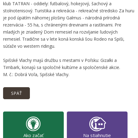
klub TATRAN - oddiely: futbalový, hokejový, šachový a
stolnotenisový. Turistika a rekreácia - rekreačné stredisko Za huru
je pod úpätím náhornej plošiny Galmus - národná prírodná
rezervácia - 55 ha, s chránenými drevinami a rastlinami. Pre
mladých je zriadený Dom remesiel na rozvíjanie ľudových
remesiel. Tradične sa v lete koná konská šou Rodeo na Spiši,
súťaže vo western ridingu.
Spišské Vlachy majú družbu s mestami v Poľsku: Gizalki a
Timbark, konajú sa spoločné kultúrne a spoločenské akcie.
M. č.: Dobrá Voľa, Spišské Vlachy.
SPÄŤ
Ako začať
Na stiahnutie