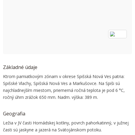
OK
Do you own this website?
Základné údaje
Ktrom pamiatkovým zónam v okrese Spišská Nová Ves patria:
Spišské Vlachy, Spišská Nová Ves a Markušovce. Na Spiši sú
najchladnejším miestom, priemerná ročná teplota je pod 6 °C,
ročný úhrn zrážok 650 mm. Nadm. výška: 389 m.
Geografia
Ležia v JV časti Hornádskej kotliny, povrch pahorkatinný, v južnej
časti sú jaskyne a jazerá na Svätojánskom potoku.