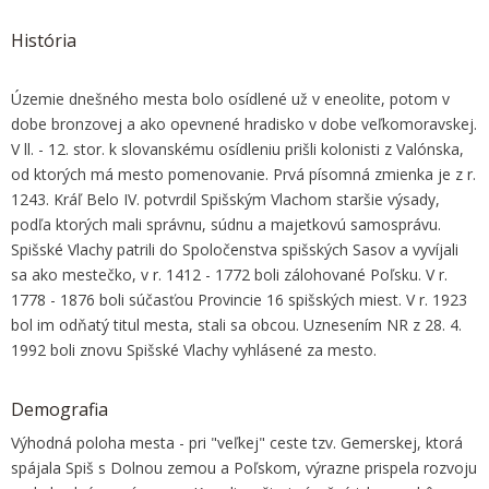
História
Územie dnešného mesta bolo osídlené už v eneolite, potom v
dobe bronzovej a ako opevnené hradisko v dobe veľkomoravskej.
V ll. - 12. stor. k slovanskému osídleniu prišli kolonisti z Valónska,
od ktorých má mesto pomenovanie. Prvá písomná zmienka je z r.
1243. Kráľ Belo IV. potvrdil Spišským Vlachom staršie výsady,
podľa ktorých mali správnu, súdnu a majetkovú samosprávu.
Spišské Vlachy patrili do Spoločenstva spišských Sasov a vyvíjali
sa ako mestečko, v r. 1412 - 1772 boli zálohované Poľsku. V r.
1778 - 1876 boli súčasťou Provincie 16 spišských miest. V r. 1923
bol im odňatý titul mesta, stali sa obcou. Uznesením NR z 28. 4.
1992 boli znovu Spišské Vlachy vyhlásené za mesto.
Demografia
Výhodná poloha mesta - pri "veľkej" ceste tzv. Gemerskej, ktorá
spájala Spiš s Dolnou zemou a Poľskom, výrazne prispela rozvoju