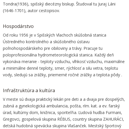
Tondra(1936), spišský diecézny biskup. Študoval tu Juraj Láni
(1646-1701), autor cestopisov.
Hospodárstvo
Od roku 1956 je v Spišských Vlachoch skúšobná stanica
Ústredného kontrolného a skúšobného ústavu
poľnohospodárskeho pre obiloviny a trávy. Pracuje tu
poloprofesionálna hydrometeorologická stanica. Každý deň
vykonáva meranie - teploty vzduchu, vlhkosť vzduchu, maximálne
a minimálne denné teploty, smer, rýchlosť a silu vetra, teplotu
vody, sledujú sa zrážky, priemerné ročné zrážky a teplota pôdy .
Infraštruktúra a kultúra
V meste sú dvaja praktický lekári pre deti a a dvaja pre dospelých,
zubná a gynekologická ambulancia, pošta, rím. kat. a ev. farský
úrad, kultúrny dom, knižnica, sporiteľňa. Ľudová hudba Furmani,
Gregovci, gospelová skupina RÉBUS, country skupina ZAHURÁCI,
detská hudobná spevácka skupina Vlašanček. Mestský športový