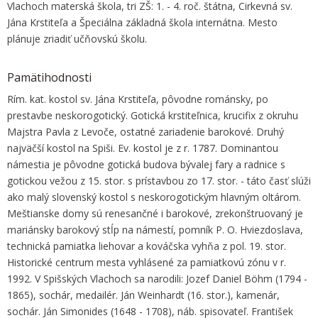
Vlachoch materská škola, tri ZŠ: 1. - 4. roč. štátna, Cirkevná sv.
Jána Krstiteľa a Špeciálna základná škola internátna. Mesto
plánuje zriadiť učňovskú školu.
Pamätihodnosti
Rím. kat. kostol sv. Jána Krstiteľa, pôvodne románsky, po
prestavbe neskorogotický. Gotická krstiteľnica, krucifix z okruhu
Majstra Pavla z Levoče, ostatné zariadenie barokové. Druhý
najväčší kostol na Spiši. Ev. kostol je z r. 1787. Dominantou
námestia je pôvodne gotická budova bývalej fary a radnice s
gotickou vežou z 15. stor. s prístavbou zo 17. stor. - táto časť slúži
ako malý slovenský kostol s neskorogotickým hlavným oltárom.
Meštianske domy sú renesančné i barokové, zrekonštruovaný je
mariánsky barokový stĺp na námestí, pomník P. O. Hviezdoslava,
technická pamiatka liehovar a kováčska vyhňa z pol. 19. stor.
Historické centrum mesta vyhlásené za pamiatkovú zónu v r.
1992. V Spišských Vlachoch sa narodili: Jozef Daniel Böhm (1794 -
1865), sochár, medailér. Ján Weinhardt (16. stor.), kamenár,
sochár. Ján Simonides (1648 - 1708), náb. spisovateľ. František