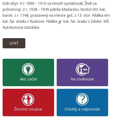
628 obyv. V r. 1890 - 1910 sa mnohí vysťahovali. Živili sa
poľnohosp. V r. 1938 - 1945 patrila Maďarsku. Kostol rím. kat.
barok. z r. 1748, postavený na mieste got. z 13. stor. Filiálka rím.
kat. far. úradu v Ruskove. Filiálka gr. kat. far. úradu v Zdobe. MŠ.
Autobusová zastávka.
SPÄŤ
Ako začať
Na stiahnutie
Životné situácie
Otázky a odpovede