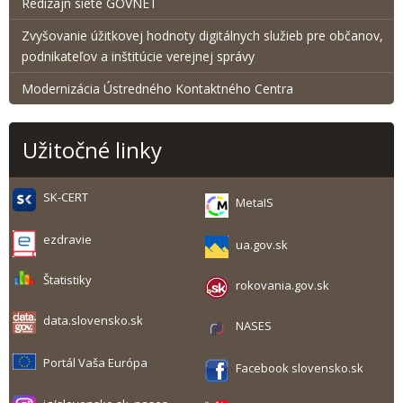
Redizajn siete GOVNET
Zvyšovanie úžitkovej hodnoty digitálnych služieb pre občanov,
podnikateľov a inštitúcie verejnej správy
Modernizácia Ústredného Kontaktného Centra
Užitočné linky
SK-CERT
MetaIS
ezdravie
ua.gov.sk
Štatistiky
rokovania.gov.sk
data.slovensko.sk
NASES
Portál Vaša Európa
Facebook slovensko.sk