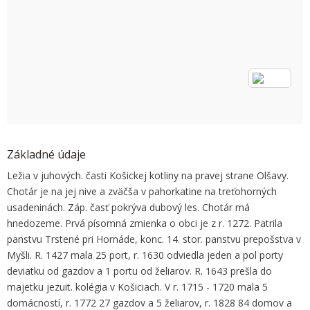
OK
Do you own this website?
Základné údaje
Ležia v juhových. časti Košickej kotliny na pravej strane Olšavy.
Chotár je na jej nive a zväčša v pahorkatine na treťohorných
usadeninách. Záp. časť pokrýva dubový les. Chotár má
hnedozeme. Prvá písomná zmienka o obci je z r. 1272. Patrila
panstvu Trstené pri Hornáde, konc. 14. stor. panstvu prepošstva v
Myšli. R. 1427 mala 25 port, r. 1630 odviedla jeden a pol porty
deviatku od gazdov a 1 portu od želiarov. R. 1643 prešla do
majetku jezuit. kolégia v Košiciach. V r. 1715 - 1720 mala 5
domácností, r. 1772 27 gazdov a 5 želiarov, r. 1828 84 domov a