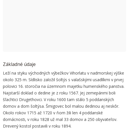
OK
Do you own this website?
Základné údaje
Leží na styku východných výbežkov Vihorlatu v nadmorskej výške
okolo 325 m. Sídlisko založil šoltýs s valašskými usadlíkmi v prvej
polovici 16. storočia na územnom majetku humenského panstva.
Najstarší doklad o dedine je z roku 1567. Jej zemepánmi boli
šľachtici Drugethovci. V roku 1600 tam stálo 5 poddanských
domov a dom šoltýsa. Šmigovec bol malou dedinou aj neskôr.
Okolo rokov 1715 až 1720 v ňom žili len 4 poddanské
domácnosti, v roku 1828 už mal 33 domov a 250 obyvateľov.
Drevený kostol postavili v roku 1894.