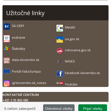
Užitočné linky
SK-CERT
MetaIS
ezdravie
ua.gov.sk
Štatistiky
rokovania.gov.sk
data.slovensko.sk
NASES
Portál Vaša Európa
Facebook slovensko.sk
ig/slovensko.sk_nases
Youtube
KONTAKTNÉ CENTRUM
+421 2 35 803 083
Technická podpora
S cieľom zabezpečiť
Odmietnuť všetky
Prijať všetky