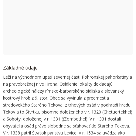
OK
Do you own this website?
Základné údaje
Leží na východnom úpätí severnej časti Pohronskej pahorkatiny a
na pravobrežnej nive Hrona. Osídlenie lokality dokladajú
archeologické nálezy rímsko-barbarského sídliska a slovanský
kostrový hrob z 9. stor. Obec sa vyvinula z predmestia
stredovekého Starého Tekova, z trhových osád v podhradí hradu
Tekov a to Štvrtku, písomne doloženého v r. 1320 (Chetuertekhel)
a Soboty, doloženej v r. 1331 ((Zombothel). V r. 1331 dostali
obyvatelia osád právo slobodne sa sťahovať do Starého Tekova.
V r. 1338 patril Štvrtok panstvu Levice, v r. 1534 sa uvádza ako