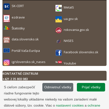
SK-CERT
MetaIS
ezdravie
ua.gov.sk
Štatistiky
rokovania.gov.sk
data.slovensko.sk
NASES
Portál Vaša Európa
Facebook slovensko.sk
ig/slovensko.sk_nases
Youtube
KONTAKTNÉ CENTRUM
+421 2 35 803 083
Technická podpora
S cieľom zabezpečiť
Odmietnuť všetky
Prijať všetky
Kontaktný formulár
riadne fungovanie tejto
Pondelok až piatok
8.00 - 17.00 h
Tlač obsahu
webovej lokality ukladáme niekedy na vašom zariadení malé
dátové súbory, tzv. cookie. Viac o
nastavení cookies
a
ochrane