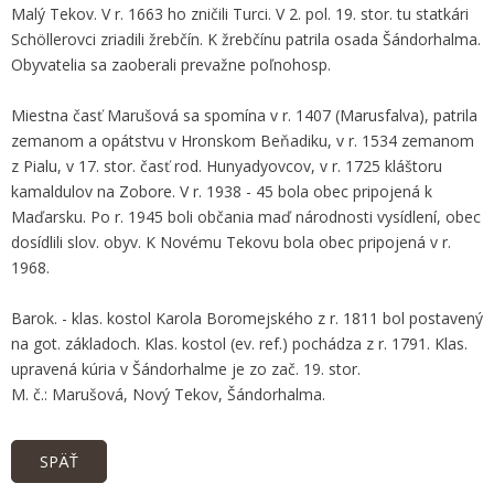
Malý Tekov. V r. 1663 ho zničili Turci. V 2. pol. 19. stor. tu statkári
Schöllerovci zriadili žrebčín. K žrebčínu patrila osada Šándorhalma.
Obyvatelia sa zaoberali prevažne poľnohosp.
Miestna časť Marušová sa spomína v r. 1407 (Marusfalva), patrila
zemanom a opátstvu v Hronskom Beňadiku, v r. 1534 zemanom
z Pialu, v 17. stor. časť rod. Hunyadyovcov, v r. 1725 kláštoru
kamaldulov na Zobore. V r. 1938 - 45 bola obec pripojená k
Maďarsku. Po r. 1945 boli občania maď národnosti vysídlení, obec
dosídlili slov. obyv. K Novému Tekovu bola obec pripojená v r.
1968.
Barok. - klas. kostol Karola Boromejského z r. 1811 bol postavený
na got. základoch. Klas. kostol (ev. ref.) pochádza z r. 1791. Klas.
upravená kúria v Šándorhalme je zo zač. 19. stor.
M. č.: Marušová, Nový Tekov, Šándorhalma.
SPÄŤ