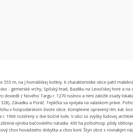
 can't load Google Maps correctly.
OK
 own this website?
e 555 m, na J hornádskej kotliny. K charakteristike obce patrí malebn
šsko - gemerské vrchy, Spišský hrad, Baziliku na Levočskej hore a na
i doviedli z Nového Targu r. 1270 rusínov a nimi založili osady lokal
. 1328), Závadku a Poráč. Teplička sa vyvíjala na valaskom práve. Poľn
 úlohu v hospodárskom živote obce. Komplexne opravený rím. kat. ko
 r. 1906 rozšírený o dve bočné lode. V obci sú zvyšky ľudovej archite
rozšírená výroba bačovského náradia. 430 ha poľnohosp. pôdy obhos
ový chov hovädzieho dobytka a chov koní. Štyri obce s rovnakým ná