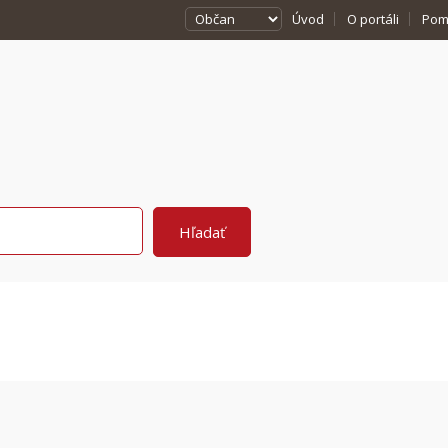
Úvod
O portáli
Pom