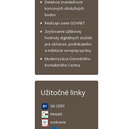
Detekcia zraniteľnosti
koncových obslužných
bodov
Redizajn siete GOVNET
Zvyšovanie úžitkovej
hodnoty digitálnych služieb
pre občanov, podnikateľov
a inštitúcie verejnej správy
Modernizácia Ústredného
Kontaktného Centra
Užitočné linky
SK-CERT
MetaIS
ezdravie