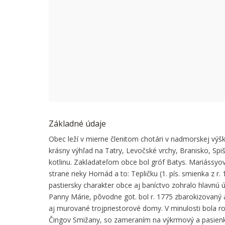
This page
Do you
Základné údaje
Obec leží v mierne členitom chotári v nadmorskej výšk
krásny výhľad na Tatry, Levočské vrchy, Branisko, Spi
kotlinu. Zakladateľom obce bol gróf Batys. Mariássyovc
strane rieky Hornád a to: Tepličku (1. pís. smienka z r
pastiersky charakter obce aj baníctvo zohralo hlavnú
Panny Márie, pôvodne got. bol r. 1775 zbarokizovaný a
aj murované trojpriestorové domy. V minulosti bola 
Čingov Smižany, so zameraním na výkrmový a pasienk