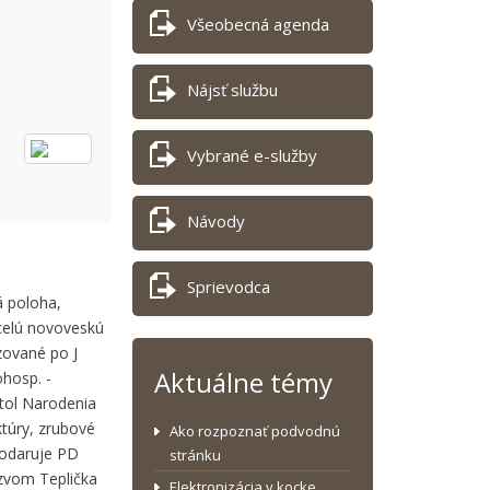
Všeobecná agenda
Nájsť službu
Vybrané e-služby
Návody
Sprievodca
á poloha,
 celú novoveskú
izované po J
Aktuálne témy
ohosp. -
stol Narodenia
ktúry, zrubové
Ako rozpoznať podvodnú
podaruje PD
stránku
zvom Teplička
Elektronizácia v kocke