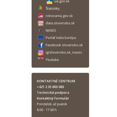
ua.gov.sk
Štatistiky
rokovania.gov.sk
data.slovensko.sk
NASES
Portál Vaša Európa
Facebook slovensko.sk
ig/slovensko.sk_nases
Youtube
KONTAKTNÉ CENTRUM
+421 2 35 803 083
Technická podpora
Kontaktný formulár
Pondelok až piatok
8.00 - 17.00 h