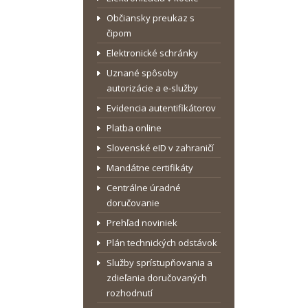
Občiansky preukaz s
čipom
Elektronické schránky
Uznané spôsoby
autorizácie a e-služby
Evidencia autentifikátorov
Platba online
Slovenské eID v zahraničí
Mandátne certifikáty
Centrálne úradné
doručovanie
Prehľad noviniek
Plán technických odstávok
Služby sprístupňovania a
zdieľania doručovaných
rozhodnutí