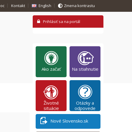
oc
Kontakt
English
Zmena kontrastu
Ako začať
Na stiahnutie
Životné
Otázky a
situácie
odpovede
Nové Slovensko.sk