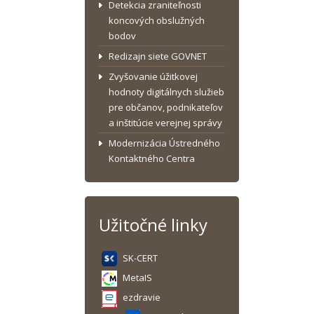
Detekcia zraniteľnosti
koncových obslužných
bodov
Redizajn siete GOVNET
Zvyšovanie úžitkovej
hodnoty digitálnych služieb
pre občanov, podnikateľov
a inštitúcie verejnej správy
Modernizácia Ústredného
Kontaktného Centra
Užitočné linky
SK-CERT
MetaIS
ezdravie