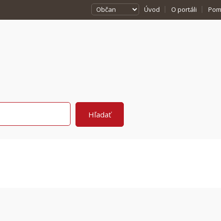
Úvod
O portáli
Pom