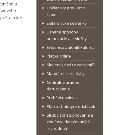
ezničné a
Občiansky preukaz s
 kovového
čipom
pošta a iné.
Elektronické schránky
Uznané spôsoby
autorizácie a e-služby
Evidencia autentifikátorov
Platba online
Slovenské eID v zahraničí
Mandátne certifikáty
Centrálne úradné
doručovanie
Prehľad noviniek
Plán technických odstávok
Služby sprístupňovania a
zdieľania doručovaných
rozhodnutí