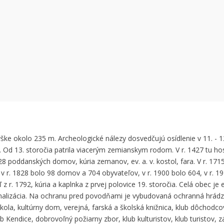
 can't load Google Maps correctly.
OK
 own this website?
ýške okolo 235 m. Archeologické nálezy dosvedčujú osídlenie v 11. - 12
. Od 13. storočia patrila viacerým zemianskym rodom. V r. 1427 tu ho
28 poddanských domov, kúria zemanov, ev. a. v. kostol, fara. V r. 171
 r. 1828 bolo 98 domov a 704 obyvateľov, v r. 1900 bolo 604, v r. 1
 z r. 1792, kúria a kaplnka z prvej polovice 19. storočia. Celá obec je 
nalizácia. Na ochranu pred povodňami je vybudovaná ochranná hrádza
ola, kultúrny dom, verejná, farská a školská knižnica, klub dôchodcov
b Kendice, dobrovoľný požiarny zbor, klub kulturistov, klub turistov, 