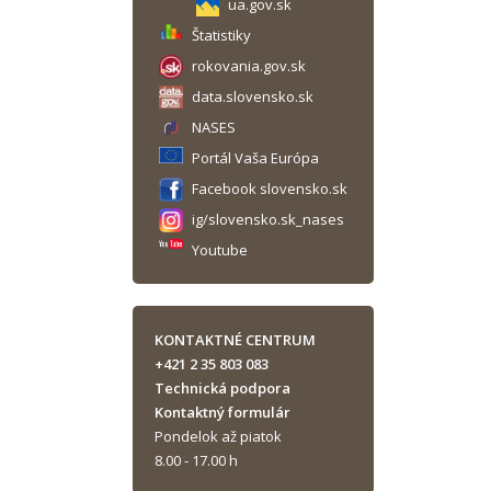
ua.gov.sk
Štatistiky
rokovania.gov.sk
data.slovensko.sk
NASES
Portál Vaša Európa
Facebook slovensko.sk
ig/slovensko.sk_nases
Youtube
KONTAKTNÉ CENTRUM
+421 2 35 803 083
Technická podpora
Kontaktný formulár
Pondelok až piatok
8.00 - 17.00 h