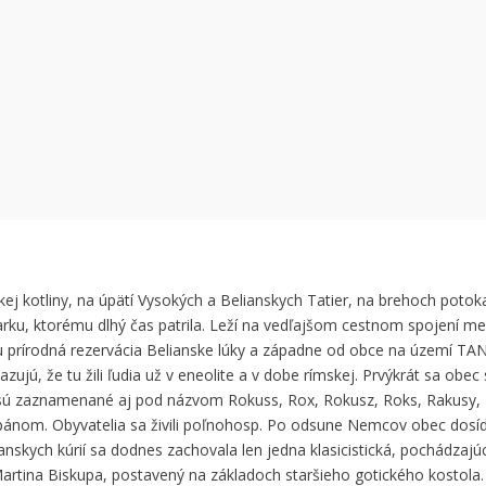
 can't load Google Maps correctly.
OK
 own this website?
 kotliny, na úpätí Vysokých a Belianskych Tatier, na brehoch potoka
rku, ktorému dlhý čas patrila. Leží na vedľajšom cestnom spojení 
tu prírodná rezervácia Belianske lúky a západne od obce na území T
zujú, že tu žili ľudia už v eneolite a v dobe rímskej. Prvýkrát sa obe
ú zaznamenané aj pod názvom Rokuss, Rox, Rokusz, Roks, Rakusy, 
ánom. Obyvatelia sa živili poľnohosp. Po odsune Nemcov obec dosídli
nskych kúrií sa dodnes zachovala len jedna klasicistická, pochádzajú
Martina Biskupa, postavený na základoch staršieho gotického kostola. 