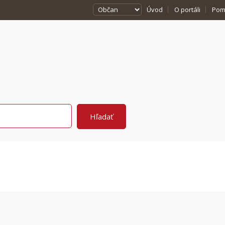
Úvod
O portáli
Pom