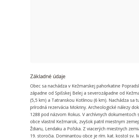
This page
Do you
Základné údaje
Obec sa nachádza v Kežmarskej pahorkatine Popradskej
západne od Spišskej Belej a severozápadne od Kežma
(5,5 km) a Tatranskou Kotlinou (6 km). Nachádza sa 
prírodná rezervácia Mokriny. Archeologické nálezy doka
1288 pod názvom Rokus. V archívnych dokumentoch s
obce vlastnil Kežmarok, zvyšok patril miestnym zemep
Ždiaru, Lendaku a Poľska. Z viacerých miestnych zemia
19. storočia. Dominantou obce je rím. kat. kostol sv. 