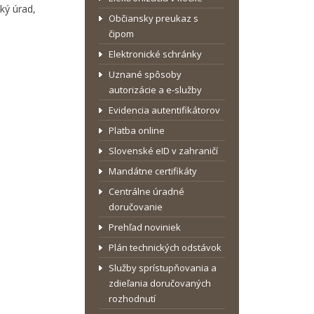
ký úrad,
Občiansky preukaz s
čipom
Elektronické schránky
Uznané spôsoby
autorizácie a e-služby
Evidencia autentifikátorov
Platba online
Slovenské eID v zahraničí
Mandátne certifikáty
Centrálne úradné
doručovanie
Prehľad noviniek
Plán technických odstávok
Služby sprístupňovania a
zdieľania doručovaných
rozhodnutí