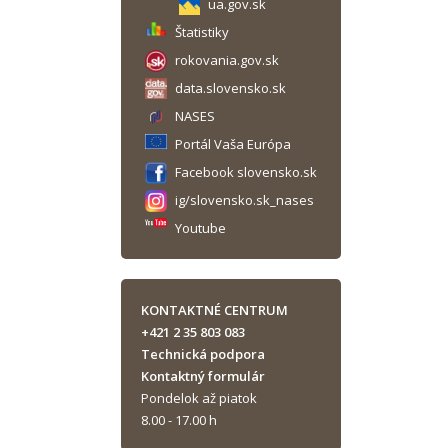
ua.gov.sk
Štatistiky
rokovania.gov.sk
data.slovensko.sk
NASES
Portál Vaša Európa
Facebook slovensko.sk
ig/slovensko.sk_nases
Youtube
KONTAKTNÉ CENTRUM
+421 2 35 803 083
Technická podpora
Kontaktný formulár
Pondelok až piatok
8.00 - 17.00 h