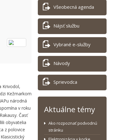
Všeobecná agenda
Nájsť službu
Vybrané e-služby
Návody
Sprievodca
 Krivodol,
medzi Kežmarkom
ANAPu národná
Aktuálne témy
c spomína v roku
Rakausy. Časť
li obyvatelia
Ako rozpoznať podvodnú
ca z polovice
stránku
Klasicistický
Elektronizácia v kocke