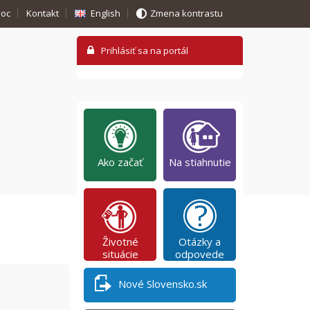
oc
Kontakt
English
Zmena kontrastu
Ako začať
Na stiahnutie
Životné
Otázky a
situácie
odpovede
Nové Slovensko.sk