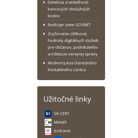
Detekcia zraniteľnosti
koncových obslužných
bodov
Redizajn siete GOVNET
Zvyšovanie úžitkovej
hodnoty digitálnych služieb
pre občanov, podnikateľov
a inštitúcie verejnej správy
Modernizácia Ústredného
Kontaktného Centra
Užitočné linky
SK-CERT
MetaIS
ezdravie