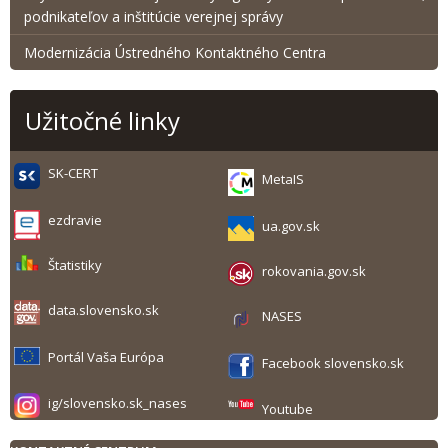
podnikateľov a inštitúcie verejnej správy
Modernizácia Ústredného Kontaktného Centra
Užitočné linky
SK-CERT
MetaIS
ezdravie
ua.gov.sk
Štatistiky
rokovania.gov.sk
data.slovensko.sk
NASES
Portál Vaša Európa
Facebook slovensko.sk
ig/slovensko.sk_nases
Youtube