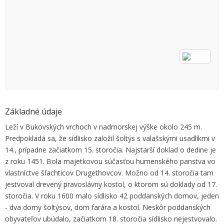
OK
Do you own this website?
Základné údaje
Leží v Bukovských vrchoch v nadmorskej výške okolo 245 m.
Predpokladá sa, že sídlisko založil šoltýs s valašskými usadlíkmi v
14., prípadne začiatkom 15. storočia. Najstarší doklad o dedine je
z roku 1451. Bola majetkovou súčasťou humenského panstva vo
vlastníctve šľachticov Drugethovcov. Možno od 14. storočia tam
jestvoval drevený pravoslávny kostol, o ktorom sú doklady od 17.
storočia. V roku 1600 malo sídlisko 42 poddanských domov, jeden
- dva domy šoltýsov, dom farára a kostol. Neskôr poddanských
obyvateľov ubúdalo, začiatkom 18. storočia sídlisko nejestvovalo.