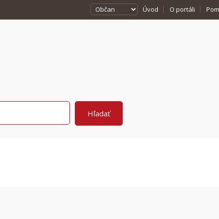
Úvod
O portáli
Pom