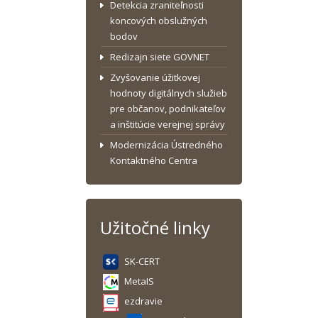
Detekcia zraniteľnosti
koncových obslužných
bodov
Redizajn siete GOVNET
Zvyšovanie úžitkovej
hodnoty digitálnych služieb
pre občanov, podnikateľov
a inštitúcie verejnej správy
Modernizácia Ústredného
Kontaktného Centra
Užitočné linky
SK-CERT
MetaIS
ezdravie