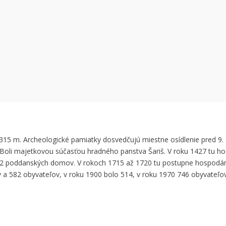
 can't load Google Maps correctly.
OK
 own this website?
 315 m. Archeologické pamiatky dosvedčujú miestne osídlenie pred 9. 
oli majetkovou súčasťou hradného panstva Šariš. V roku 1427 tu ho
42 poddanských domov. V rokoch 1715 až 1720 tu postupne hospodári
 582 obyvateľov, v roku 1900 bolo 514, v roku 1970 746 obyvateľov.