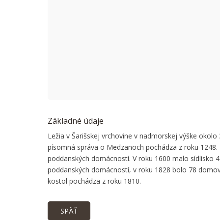
This page
Do you
Základné údaje
Ležia v Šarišskej vrchovine v nadmorskej výške okolo
písomná správa o Medzanoch pochádza z roku 1248. B
poddanských domácností. V roku 1600 malo sídlisko 
poddanských domácností, v roku 1828 bolo 78 domov a
kostol pochádza z roku 1810.
SPÄŤ