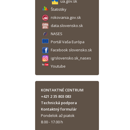
ua.gov.sk
Štatistiky
rokovania.gov.sk
data.slovensko.sk
NASES
Portál Vaša Európa
Facebook slovensko.sk
ig/slovensko.sk_nases
Youtube
KONTAKTNÉ CENTRUM
+421 2 35 803 083
Technická podpora
Kontaktný formulár
Pondelok až piatok
8.00 - 17.00 h