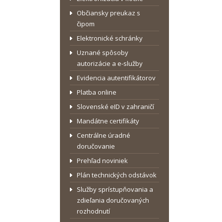
Občiansky preukaz s
čipom
Elektronické schránky
Uznané spôsoby
autorizácie a e-služby
Evidencia autentifikátorov
Platba online
Slovenské eID v zahraničí
Mandátne certifikáty
Centrálne úradné
doručovanie
Prehľad noviniek
Plán technických odstávok
Služby sprístupňovania a
zdieľania doručovaných
rozhodnutí