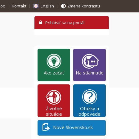
oc
Kontakt
English
Zmena kontrastu
Ako začať
Na stiahnutie
Životné
Otázky a
situácie
odpovede
Nové Slovensko.sk