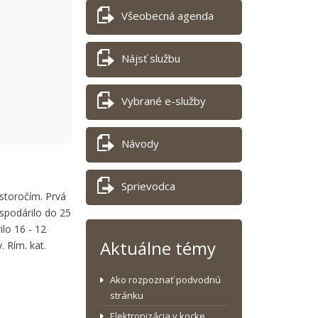
Všeobecná agenda
Nájsť službu
Vybrané e-služby
Návody
Sprievodca
storočím. Prvá
spodárilo do 25
lo 16 - 12
Aktuálne témy
 Rím. kat.
Ako rozpoznať podvodnú
stránku
Elektronizácia v kocke