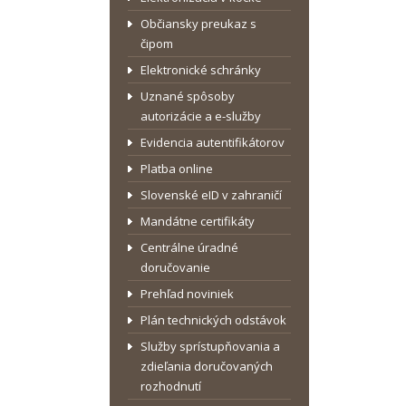
Občiansky preukaz s
čipom
Elektronické schránky
Uznané spôsoby
autorizácie a e-služby
Evidencia autentifikátorov
Platba online
Slovenské eID v zahraničí
Mandátne certifikáty
Centrálne úradné
doručovanie
Prehľad noviniek
Plán technických odstávok
Služby sprístupňovania a
zdieľania doručovaných
rozhodnutí