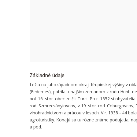
This page
Do you
Základné údaje
Ležia na juhozápadnom okraji Krupinskej výšiny v obla
(Fedemes), patrila tunajším zemanom z rodu Hunt, nes
pol. 16. stor. obec zničili Turci. Po r. 1552 si obyvate
rod. Szmrecsányiovcov, v 19. stor. rod. Coburgovcov, 
vinohradníctvom a prácou v lesoch. V r. 1938 - 44 bo
agroturistiky. Konajú sa tu rôzne známe podujatia, n
a pod.