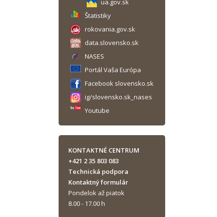
ua.gov.sk
Štatistiky
rokovania.gov.sk
data.slovensko.sk
NASES
Portál Vaša Európa
Facebook slovensko.sk
ig/slovensko.sk_nases
Youtube
KONTAKTNÉ CENTRUM
+421 2 35 803 083
Technická podpora
Kontaktný formulár
Pondelok až piatok
8.00 - 17.00 h