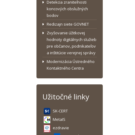
Detekcia zraniteľnosti
koncových obslužných
bodov
Redizajn siete GOVNET
Zvyšovanie úžitkovej
hodnoty digitálnych služieb
pre občanov, podnikateľov
a inštitúcie verejnej správy
Modernizácia Ústredného
Kontaktného Centra
Užitočné linky
SK-CERT
MetaIS
ezdravie