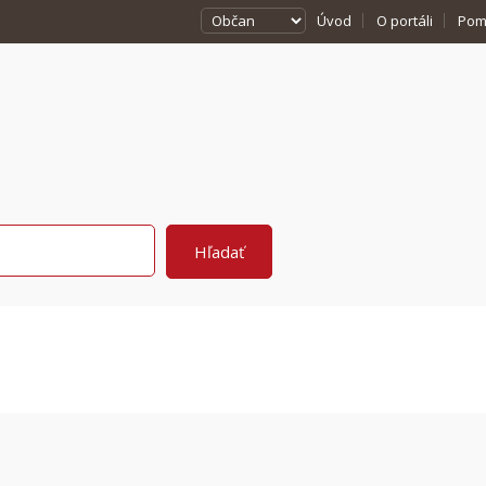
Úvod
O portáli
Pom