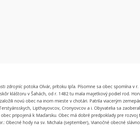
 can't load Google Maps correctly.
OK
 own this website?
sti zdrojníc potoka Olvár, prítoku Ipľa. Písomne sa obec spomína v r.
kôr kláštoru v Šahách, od r. 1482 tu mala majetkový podiel rod. Hor
lia založili novú obec na inom mieste v chotári. Patrila viacerým zemepá
Terstyánsskych, Lipthayovcov, Cronyovcov a i. Obyvatelia sa zaoberal
la obec pripojená k Maďarsku. Obec má dobré predpoklady pre rozvoj 
apr.: Obecné hody na sv. Michala (september), Vianočné obecné slávno