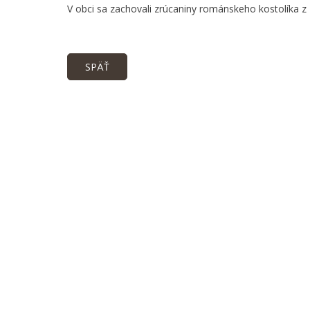
V obci sa zachovali zrúcaniny románskeho kostolíka z 1
SPÄŤ