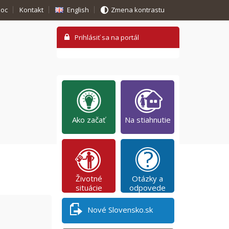
oc
Kontakt
English
Zmena kontrastu
Ako začať
Na stiahnutie
Životné
Otázky a
situácie
odpovede
Nové Slovensko.sk