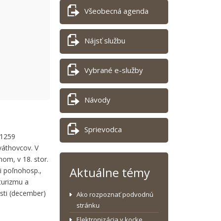
Všeobecná agenda
Nájsť službu
Vybrané e-služby
Návody
Sprievodca
 1259
váthovcov. V
nom, v 18. stor.
Aktuálne témy
i poľnohosp.,
turizmu a
sti (december)
Ako rozpoznať podvodnú
stránku
Elektronizácia v kocke