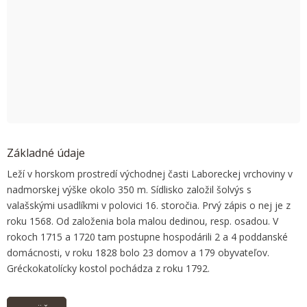
OK
Do you own this website?
Základné údaje
Leží v horskom prostredí východnej časti Laboreckej vrchoviny v
nadmorskej výške okolo 350 m. Sídlisko založil šolvýs s
valašskými usadlíkmi v polovici 16. storočia. Prvý zápis o nej je z
roku 1568. Od založenia bola malou dedinou, resp. osadou. V
rokoch 1715 a 1720 tam postupne hospodárili 2 a 4 poddanské
domácnosti, v roku 1828 bolo 23 domov a 179 obyvateľov.
Gréckokatolícky kostol pochádza z roku 1792.