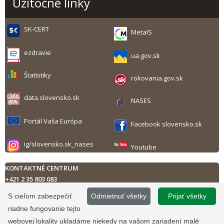
Užitočné linky
SK-CERT
MetaIS
ezdravie
ua.gov.sk
Štatistiky
rokovania.gov.sk
data.slovensko.sk
NASES
Portál Vaša Európa
Facebook slovensko.sk
ig/slovensko.sk_nases
Youtube
KONTAKTNÉ CENTRUM
+421 2 35 803 083
Technická podpora
S cieľom zabezpečiť
Odmietnuť všetky
Prijať všetky
Kontaktný formulár
riadne fungovanie tejto
Pondelok až piatok
8.00 - 17.00 h
Tlač obsahu
webovej lokality ukladáme niekedy na vašom zariadení malé