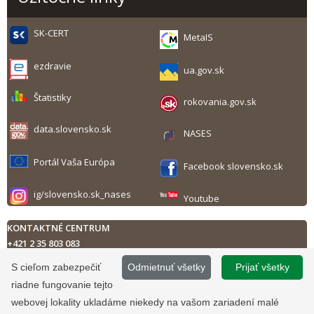
SK-CERT
MetaIS
ezdravie
ua.gov.sk
Štatistiky
rokovania.gov.sk
data.slovensko.sk
NASES
Portál Vaša Európa
Facebook slovensko.sk
ig/slovensko.sk_nases
Youtube
KONTAKTNÉ CENTRUM
+421 2 35 803 083
Technická podpora
S cieľom zabezpečiť
Odmietnuť všetky
Prijať všetky
Kontaktný formulár
riadne fungovanie tejto
Pondelok až piatok
8.00 - 17.00 h
Tlač obsahu
webovej lokality ukladáme niekedy na vašom zariadení malé