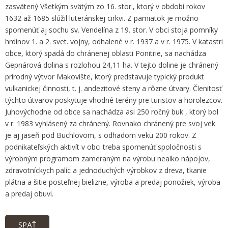
zasvätený Všetkým svätým zo 16. stor., ktorý v období rokov
1632 až 1685 slúžil luteránskej cirkvi. Z pamiatok je možno
spomenúť aj sochu sv. Vendelína z 19. stor. V obci stoja pomníky
hrdinov 1. a 2. svet. vojny, odhalené v r. 1937 a v r. 1975. V katastri
obce, ktorý spadá do chránenej oblasti Ponitrie, sa nachádza
Gepnárová dolina s rozlohou 24,11 ha. V tejto doline je chránený
prírodný výtvor Makovište, ktorý predstavuje typický produkt
vulkanickej činnosti, t. j. andezitové steny a rôzne útvary. Členitosť
týchto útvarov poskytuje vhodné terény pre turistov a horolezcov.
Juhovýchodne od obce sa nachádza asi 250 ročný buk , ktorý bol
v r. 1983 vyhlásený za chránený. Rovnako chránený pre svoj vek
je aj jaseň pod Buchlovom, s odhadom veku 200 rokov. Z
podnikateľských aktivít v obci treba spomenúť spoločnosti s
výrobným programom zameraným na výrobu nealko nápojov,
zdravotníckych palíc a jednoduchých výrobkov z dreva, tkanie
plátna a šitie posteľnej bielizne, výroba a predaj ponožiek, výroba
a predaj obuvi.
SPÄŤ