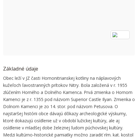
OK
Do you own this website?
Základné údaje
Obec leží v JZ časti Hornonitrianskej kotliny na náplavových
kužeľoch ľavostranných prítokov Nitry. Bola založená v r. 1955
zlúčením Horného a Dolného Kamenca. Prvá zmienka o Hornom
Kamenci je z r. 1355 pod názvom Superior Castle Ilyan. Zmienka o
Dolnom Kamenci je zo 14. stor. pod názvom Petusova. O
najstaršej histórii obce dávajú dôkazy archeologické výskumy,
ktoré dokazujú osídlenie už v období lužickej kultúry, ale aj
osídlenie v mladšej dobe železnej ľudom púchovskej kultúry.
Medzi kultúrno-historické pamiatky možno zaradiť rím. kat. kostol